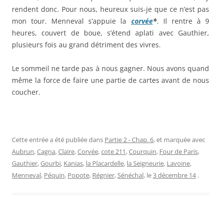
rendent donc. Pour nous, heureux suis-je que ce n’est pas
mon tour. Menneval s’appuie la
corvée
*
. Il rentre à 9
heures, couvert de boue, s’étend aplati avec Gauthier,
plusieurs fois au grand détriment des vivres.
Le sommeil ne tarde pas à nous gagner. Nous avons quand
même la force de faire une partie de cartes avant de nous
coucher.
Cette entrée a été publiée dans
Partie 2 - Chap. 6
, et marquée avec
Aubrun
,
Cagna
,
Claire
,
Corvée
,
cote 211
,
Courquin
,
Four de Paris
,
Gauthier
,
Gourbi
,
Kanias
,
la Placardelle
,
la Seigneurie
,
Lavoine
,
Menneval
,
Péquin
,
Popote
,
Régnier
,
Sénéchal
, le
3 décembre 14
.