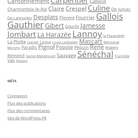
Carpentier
Cantonnement
Cattelot
Culine
Claire
Crespel
De Juniac
Charmontois-le-Roi
Gallois
Desplats
Fourrier
Florent
De Lannurien
Gauthier
Jamesse
Gibert
Gourbi
Lannoy
Jombart
La Harazée
la Placardelle
Mascart
La Plotte
Licour
Louis Lobbedey
Menneval
Legueil
Pignol
René
Popote
Péquin
Paradis
Rogery
Monchy
Sénéchal
Sauvage
Rémond
Sainte-Menehould
Tranchée
Vals
Vasson
MÉTA
Connexion
Flux des publications
Flux des commentaires
Site de WordPress-FR