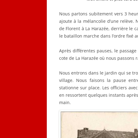
Nous partons subitement vers 3 heure
ajoute à la mélancolie d’une relève. 
de Florent à La Harazée, derrière le c
le bataillon marche dans l’ordre fixé
Après différentes pauses, le passage au
cote de La Harazée où nous passons r
Nous entrons dans le jardin qui se tr
village. Nous faisons la pause ent
stationne sur place. Les officiers av
en ressortent quelques instants après.
main.