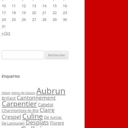
10
11
12
13
14
15
16
17
18
19
20
21
22
23
24
25
26
27
28
29
30
31
« Oct
Rechercher :
ÉTIQUETTES
Aubrun
Agent de liaison
Adam
Cantonnement
Brillant
Carpentier
Cattelot
Claire
Charmontois-le-Roi
Culine
Crespel
De Juniac
Desplats
Florent
De Lannurien