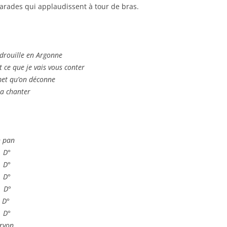
rades qui applaudissent à tour de bras.
adrouille en Argonne
st ce que je vais vous conter
met qu’on déconne
ra chanter
 pan
 D°
 D°
 D°
 D°
 D°
 D°
rvon.