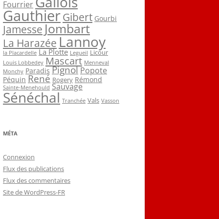
Gallois
Fourrier
Gauthier
Gibert
Gourbi
Jombart
Jamesse
Lannoy
La Harazée
La Plotte
Licour
la Placardelle
Legueil
Mascart
Louis Lobbedey
Menneval
Pignol
Popote
Paradis
Monchy
René
Péquin
Rémond
Rogery
Sauvage
Sainte-Menehould
Sénéchal
Vals
Tranchée
Vasson
MÉTA
Connexion
Flux des publications
Flux des commentaires
Site de WordPress-FR