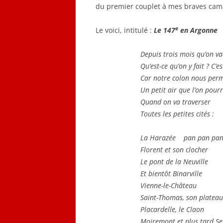
du premier couplet à mes braves cama
e
Le voici, intitulé :
Le 147
en Argonne
Depuis trois mois qu’on v
Qu’est-ce qu’on y fait ? C’e
Car notre colon nous per
Un petit air que l’on pour
Quand on va traverser
Toutes les petites cités :
La Harazée pan pan pan
Florent et son clocher
Le pont de la Neuville
Et bientôt Binarville
Vienne-le-Château
Saint-Thomas, son plateau
Placardelle, le Claon
Moiremont et plus tard Se