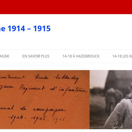
e 1914 – 1915
PAGNE
EN SAVOIR PLUS
14-18 À HAZEBROUCK
14-18 LES 
EN CARTES POSTALES
?
AFFICHES 2018
ARTIE
AFFICHES PAR COMMUNE
ME PARTIE
L’ABBÉ LEMIRE TÉMOIGNE
PARTIE
 PARTIE