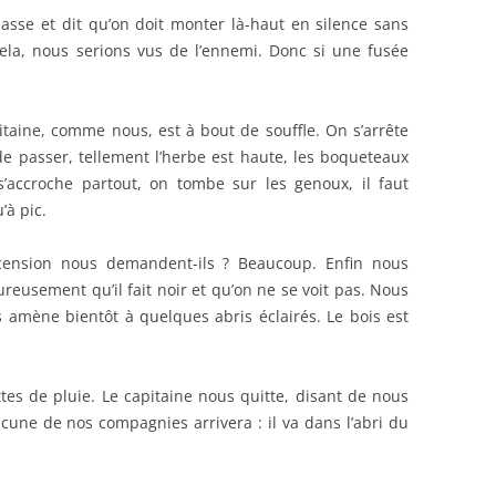
asse et dit qu’on doit monter là-haut en silence sans
s cela, nous serions vus de l’ennemi. Donc si une fusée
taine, comme nous, est à bout de souffle. On s’arrête
de passer, tellement l’herbe est haute, les boqueteaux
’accroche partout, on tombe sur les genoux, il faut
’à pic.
ension nous demandent-ils ? Beaucoup. Enfin nous
reusement qu’il fait noir et qu’on ne se voit pas. Nous
amène bientôt à quelques abris éclairés. Le bois est
s de pluie. Le capitaine nous quitte, disant de nous
acune de nos compagnies arrivera : il va dans l’abri du