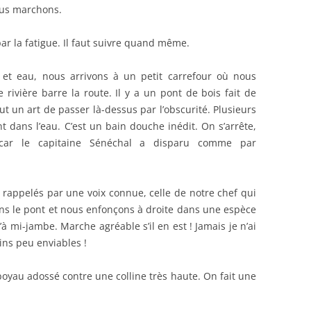
ous marchons.
r la fatigue. Il faut suivre quand même.
 et eau, nous arrivons à un petit carrefour où nous
rivière barre la route. Il y a un pont de bois fait de
t un art de passer là-dessus par l’obscurité. Plusieurs
t dans l’eau. C’est un bain douche inédit. On s’arrête,
, car le capitaine Sénéchal a disparu comme par
appelés par une voix connue, celle de notre chef qui
ons le pont et nous enfonçons à droite dans une espèce
à mi-jambe. Marche agréable s’il en est ! Jamais je n’ai
oins peu enviables !
oyau adossé contre une colline très haute. On fait une