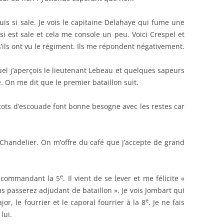
uis si sale. Je vois le capitaine Delahaye qui fume une
i est sale et cela me console un peu. Voici Crespel et
s’ils ont vu le régiment. Ils me répondent négativement.
uel j’aperçois le lieutenant Lebeau et quelques sapeurs
e. On me dit que le premier bataillon suit.
stots d’escouade font bonne besogne avec les restes car
, Chandelier. On m’offre du café que j’accepte de grand
e
re commandant la 5
. Il vient de se lever et me félicite «
ous passerez adjudant de bataillon ». Je vois Jombart qui
e
ajor, le fourrier et le caporal fourrier à la 8
. Je ne fais
lui.