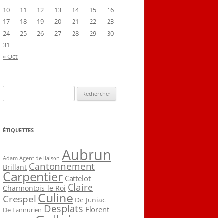
10
11
12
13
14
15
16
17
18
19
20
21
22
23
24
25
26
27
28
29
30
31
« Oct
Rechercher :
ÉTIQUETTES
Aubrun
Agent de liaison
Adam
Cantonnement
Brillant
Carpentier
Cattelot
Claire
Charmontois-le-Roi
Culine
Crespel
De Juniac
Desplats
Florent
De Lannurien