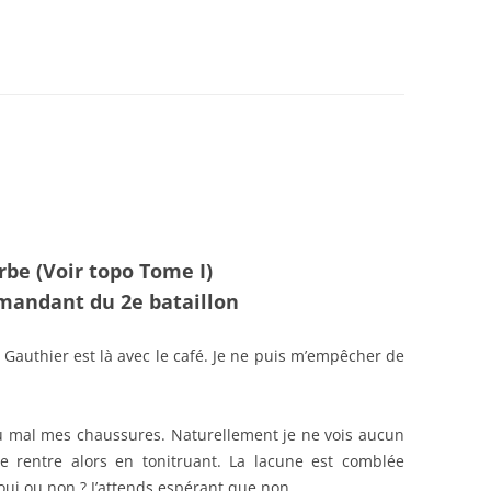
DANCES
BEDEY
21)
be (Voir topo Tome I)
mandant du 2e bataillon
 Gauthier est là avec le café. Je ne puis m’empêcher de
du mal mes chaussures. Naturellement je ne vois aucun
Je rentre alors en tonitruant. La lacune est comblée
 oui ou non ? J’attends espérant que non.