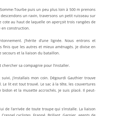
s Somme-Tourbe puis un peu plus loin à 500 m prenons
 descendons un ravin, traversons un petit ruisseau sur
 cote au haut de laquelle on aperçoit trois rangées de
 en construction.
tonnement. J’hérite d’une lignée. Nous entrons et
us finis que les autres et mieux aménagés. Je divise en
 secours et la liaison du bataillon.
t chercher sa compagnie pour l’installer.
suivi, j’installais mon coin. Dégourdi Gauthier trouve
 Le lit est tout trouvé. Le sac à la tête, les couvertures
e bidon et la musette accrochés. Je suis placé. Il peut-
i de l’arrivée de toute troupe qui s’installe. La liaison
z, Crespel cyclistes, Frappé, Brillant, Garnier, agents de