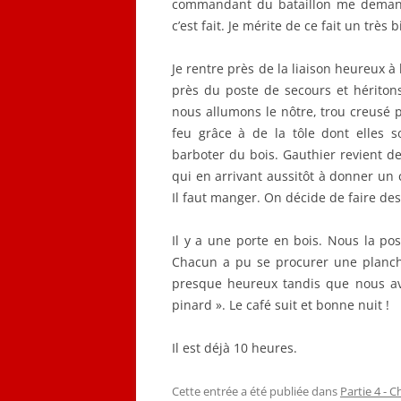
commandant du bataillon me demande
c’est fait. Je mérite de ce fait un très 
Je rentre près de la liaison heureux 
près du poste de secours et héritons
nous allumons le nôtre, trou creusé 
feu grâce à de la tôle dont elles so
barboter du bois. Gauthier revient de
qui en arrivant aussitôt à donner un
Il faut manger. On décide de faire des
Il y a une porte en bois. Nous la poso
Chacun a pu se procurer une planc
presque heureux tandis que nous ava
pinard ». Le café suit et bonne nuit !
Il est déjà 10 heures.
Cette entrée a été publiée dans
Partie 4 - C