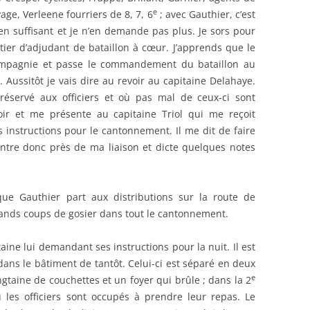
e
age, Verleene fourriers de 8, 7, 6
; avec Gauthier, c’est
ien suffisant et je n’en demande pas plus. Je sors pour
métier d’adjudant de bataillon à cœur. J’apprends que le
pagnie et passe le commandement du bataillon au
Aussitôt je vais dire au revoir au capitaine Delahaye.
éservé aux officiers et où pas mal de ceux-ci sont
oir et me présente au capitaine Triol qui me reçoit
instructions pour le cantonnement. Il me dit de faire
rentre donc près de ma liaison et dicte quelques notes
que Gauthier part aux distributions sur la route de
nds coups de gosier dans tout le cantonnement.
ine lui demandant ses instructions pour la nuit. Il est
n dans le bâtiment de tantôt. Celui-ci est séparé en deux
e
ngtaine de couchettes et un foyer qui brûle ; dans la 2
les officiers sont occupés à prendre leur repas. Le