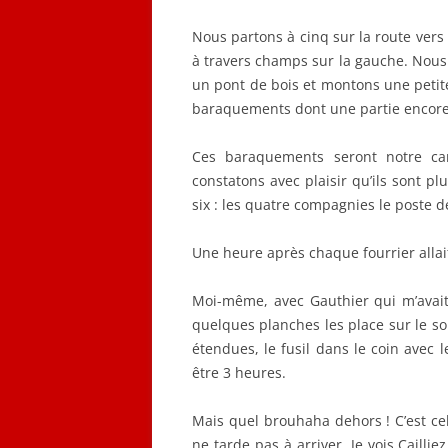
Nous partons à cinq sur la route ver
à travers champs sur la gauche. Nous
un pont de bois et montons une petite
baraquements dont une partie encore
Ces baraquements seront notre can
constatons avec plaisir qu’ils sont pl
six : les quatre compagnies le poste de
Une heure après chaque fourrier allai
Moi-même, avec Gauthier qui m’avait 
quelques planches les place sur le sol.
étendues, le fusil dans le coin avec l
être 3 heures.
Mais quel brouhaha dehors ! C’est celu
ne tarde pas à arriver. Je vois Caillie