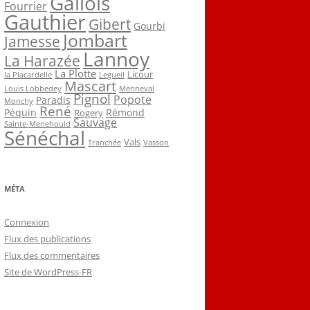
Gallois
Fourrier
Gauthier
Gibert
Gourbi
Jombart
Jamesse
Lannoy
La Harazée
La Plotte
Licour
la Placardelle
Legueil
Mascart
Louis Lobbedey
Menneval
Pignol
Popote
Paradis
Monchy
René
Péquin
Rémond
Rogery
Sauvage
Sainte-Menehould
Sénéchal
Vals
Tranchée
Vasson
MÉTA
Connexion
Flux des publications
Flux des commentaires
Site de WordPress-FR