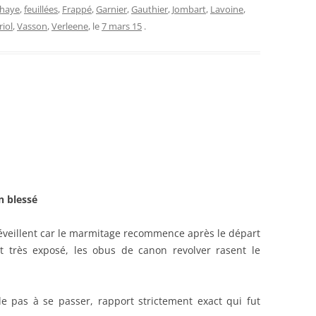
ahaye
,
feuillées
,
Frappé
,
Garnier
,
Gauthier
,
Jombart
,
Lavoine
,
riol
,
Vasson
,
Verleene
, le
7 mars 15
.
n blessé
 réveillent car le marmitage recommence après le départ
t très exposé, les obus de canon revolver rasent le
de pas à se passer, rapport strictement exact qui fut