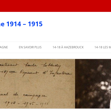
e 1914 – 1915
PAGNE
EN SAVOIR PLUS
14-18 À HAZEBROUCK
14-18 LES 
EN CARTES POSTALES
?
AFFICHES 2018
ARTIE
AFFICHES PAR COMMUNE
ME PARTIE
L’ABBÉ LEMIRE TÉMOIGNE
PARTIE
 PARTIE