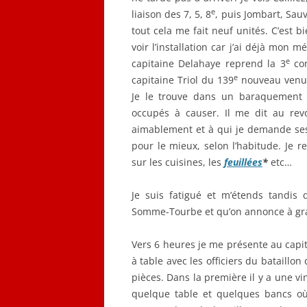
e
liaison des 7, 5, 8
, puis Jombart, Sauv
tout cela me fait neuf unités. C’est b
voir l’installation car j’ai déjà mon 
e
capitaine Delahaye reprend la 3
com
e
capitaine Triol du 139
nouveau venu. 
Je le trouve dans un baraquement r
occupés à causer. Il me dit au rev
aimablement et à qui je demande ses 
pour le mieux, selon l’habitude. Je 
sur les cuisines, les
feuillées
*
etc…
Je suis fatigué et m’étends tandis 
Somme-Tourbe et qu’on annonce à gra
Vers 6 heures je me présente au capita
à table avec les officiers du bataillo
pièces. Dans la première il y a une vi
quelque table et quelques bancs où 