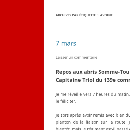
QUELQUES CORRESPON
ARCHIVES PAR ÉTIQUETTE :
LAVOINE
LES PLANS D’ÉMILE LOB
CARNET DE VOL (1916-19
7 mars
Laisser un commentaire
Repos aux abris Somme-Tour
Capitaine Triol du 139e com
Je me réveille vers 7 heures du matin.
le féliciter.
Je sors après avoir remis avec bien 
planton de la liaison sur la route. 
bientôt, mais le régiment est-il passé