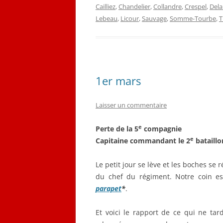
Cailliez
,
Chandelier
,
Collandre
,
Crespel
,
Del
Lebeau
,
Licour
,
Sauvage
,
Somme-Tourbe
,
T
1er mars
Laisser un commentaire
e
Perte de la 5
compagnie
e
Capitaine commandant le 2
bataillo
Le petit jour se lève et les boches se
du chef du régiment. Notre coin es
parapet
*
.
Et voici le rapport de ce qui ne tar