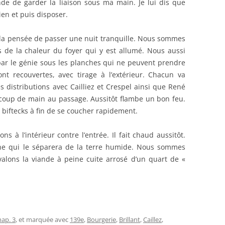
 de garder la liaison sous ma main. Je lui dis que
bien et puis disposer.
à la pensée de passer une nuit tranquille. Nous sommes
 de la chaleur du foyer qui y est allumé. Nous aussi
par le génie sous les planches qui ne peuvent prendre
nt recouvertes, avec tirage à l’extérieur. Chacun va
s distributions avec Cailliez et Crespel ainsi que René
 coup de main au passage. Aussitôt flambe un bon feu.
 biftecks à fin de se coucher rapidement.
ns à l’intérieur contre l’entrée. Il fait chaud aussitôt.
he qui le séparera de la terre humide. Nous sommes
lons la viande à peine cuite arrosé d’un quart de «
hap. 3
, et marquée avec
139e
,
Bourgerie
,
Brillant
,
Caillez
,