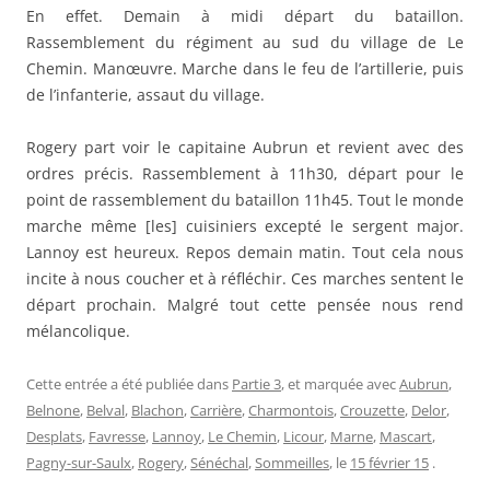
En effet. Demain à midi départ du bataillon.
Rassemblement du régiment au sud du village de Le
Chemin. Manœuvre. Marche dans le feu de l’artillerie, puis
de l’infanterie, assaut du village.
Rogery part voir le capitaine Aubrun et revient avec des
ordres précis. Rassemblement à 11h30, départ pour le
point de rassemblement du bataillon 11h45. Tout le monde
marche même [les] cuisiniers excepté le sergent major.
Lannoy est heureux. Repos demain matin. Tout cela nous
incite à nous coucher et à réfléchir. Ces marches sentent le
départ prochain. Malgré tout cette pensée nous rend
mélancolique.
Cette entrée a été publiée dans
Partie 3
, et marquée avec
Aubrun
,
Belnone
,
Belval
,
Blachon
,
Carrière
,
Charmontois
,
Crouzette
,
Delor
,
Desplats
,
Favresse
,
Lannoy
,
Le Chemin
,
Licour
,
Marne
,
Mascart
,
Pagny-sur-Saulx
,
Rogery
,
Sénéchal
,
Sommeilles
, le
15 février 15
.