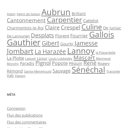
Aubrun
Brillant
Agent de liaison
Adam
Carpentier
Cantonnement
Cattelot
Culine
Claire
Crespel
De Juniac
Charmontois-le-Roi
Gallois
Desplats
Fourrier
Florent
De Lannurien
Gauthier
Jamesse
Gibert
Gourbi
Lannoy
Jombart
La Harazée
la Placardelle
Mascart
La Plotte
Licour
Louis Lobbedey
Menneval
Legueil
Pignol
René
Popote
Péquin
Paradis
Rogery
Monchy
Sénéchal
Sauvage
Rémond
Sainte-Menehould
Tranchée
Vals
Vasson
MÉTA
Connexion
Flux des publications
Flux des commentaires