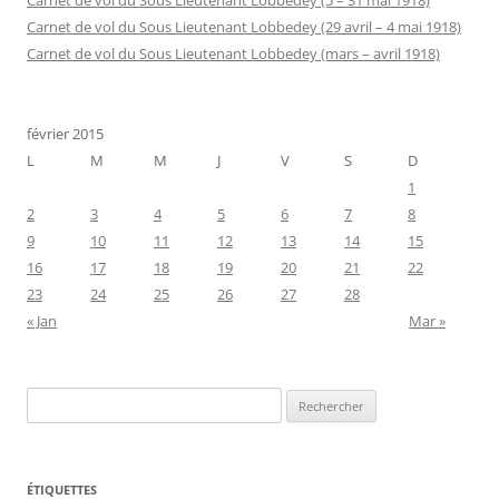
Carnet de vol du Sous Lieutenant Lobbedey (5 – 31 mai 1918)
Carnet de vol du Sous Lieutenant Lobbedey (29 avril – 4 mai 1918)
Carnet de vol du Sous Lieutenant Lobbedey (mars – avril 1918)
février 2015
L
M
M
J
V
S
D
1
2
3
4
5
6
7
8
9
10
11
12
13
14
15
16
17
18
19
20
21
22
23
24
25
26
27
28
« Jan
Mar »
Rechercher :
ÉTIQUETTES