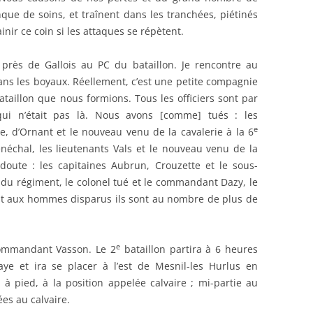
que de soins, et traînent dans les tranchées, piétinés
inir ce coin si les attaques se répètent.
 près de Gallois au PC du bataillon. Je rencontre au
ns les boyaux. Réellement, c’est une petite compagnie
taillon que nous formions. Tous les officiers sont par
 qui n’était pas là. Nous avons [comme] tués : les
e
e, d’Ornant et le nouveau venu de la cavalerie à la 6
énéchal, les lieutenants Vals et le nouveau venu de la
doute : les capitaines Aubrun, Crouzette et le sous-
if du régiment, le colonel tué et le commandant Dazy, le
nt aux hommes disparus ils sont au nombre de plus de
e
commandant Vasson. Le 2
bataillon partira à 6 heures
ye et ira se placer à l’est de Mesnil-les Hurlus en
 à pied, à la position appelée calvaire ; mi-partie au
ées au calvaire.