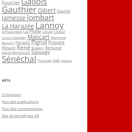
Gallois
Fourrier
Gauthier
Gibert
Gourbi
Jombart
Jamesse
Lannoy
La Harazée
La Plotte
Licour
la Placardelle
Legueil
Mascart
Louis Lobbedey
Menneval
Pignol
Popote
Paradis
Monchy
René
Péquin
Rémond
Rogery
Sauvage
Sainte-Menehould
Sénéchal
Vals
Tranchée
Vasson
MÉTA
Connexion
Flux des publications
Flux des commentaires
Site de WordPress-FR