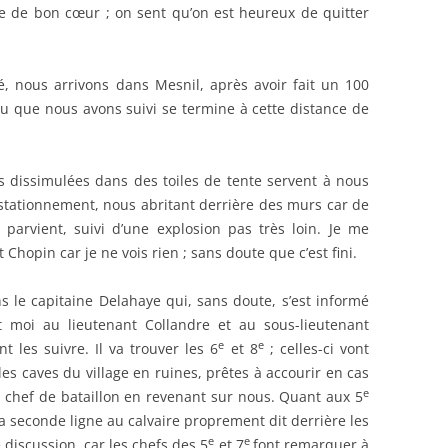
le de bon cœur ; on sent qu’on est heureux de quitter
, nous arrivons dans Mesnil, après avoir fait un 100
 que nous avons suivi se termine à cette distance de
s dissimulées dans des toiles de tente servent à nous
stationnement, nous abritant derrière des murs car de
arvient, suivi d’une explosion pas très loin. Je me
Chopin car je ne vois rien ; sans doute que c’est fini.
 le capitaine Delahaye qui, sans doute, s’est informé
t moi au lieutenant Collandre et au sous-lieutenant
e
e
 les suivre. Il va trouver les 6
et 8
; celles-ci vont
es caves du village en ruines, prêtes à accourir en cas
e
e chef de bataillon en revenant sur nous. Quant aux 5
a seconde ligne au calvaire proprement dit derrière les
e
e
discussion, car les chefs des 5
et 7
font remarquer à