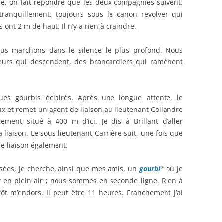
e, on fait répondre que les deux compagnies suivent.
ranquillement, toujours sous le canon revolver qui
ont 2 m de haut. Il n’y a rien à craindre.
ous marchons dans le silence le plus profond. Nous
seurs qui descendent, des brancardiers qui ramènent
ues gourbis éclairés. Après une longue attente, le
ux et remet un agent de liaison au lieutenant Collandre
ement situé à 400 m d’ici. Je dis à Brillant d’aller
la liaison. Le sous-lieutenant Carrière suit, une fois que
 de liaison également.
ées, je cherche, ainsi que mes amis, un
gourbi
*
où je
 en plein air ; nous sommes en seconde ligne. Rien à
tôt m’endors. Il peut être 11 heures. Franchement j’ai