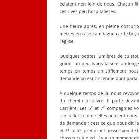
éclatent non loin de nous. Chacun fi
ces rives peu hospitalières.
Une heure après, en pleine obscurité
mètres en rase campagne car le boyau
l’église.
Quelques petites lumières de cuistot
guider un peu. Nous faisons un long 
temps en temps un sifflement nous p
demande où est l’incendie dont parlait 
À quelque temps de là, nous revoyons
du chemin à suivre. Il parle devan
e
e
Carrière. Les 5
et 7
compagnies vont
s’installer comme elles peuvent dans l
de demande ; c’est ce que nous dit l
e
et 7
, elles prendront possession de l
chasseurs à pied. Il y a un moment de 