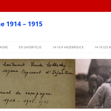
e 1914 – 1915
PAGNE
EN SAVOIR PLUS
14-18 À HAZEBROUCK
14-18 LES 
EN CARTES POSTALES
?
AFFICHES 2018
ARTIE
AFFICHES PAR COMMUNE
ME PARTIE
L’ABBÉ LEMIRE TÉMOIGNE
PARTIE
 PARTIE