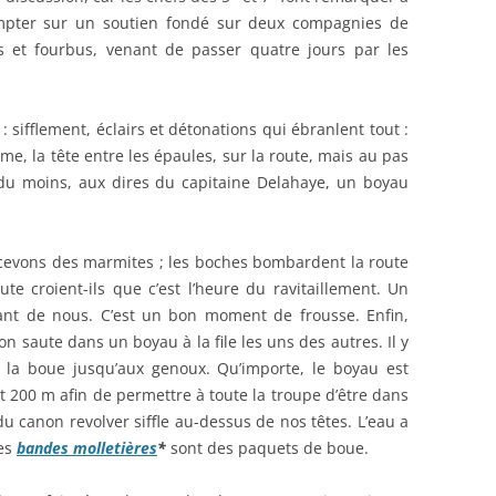
compter sur un soutien fondé sur deux compagnies de
 et fourbus, venant de passer quatre jours par les
 sifflement, éclairs et détonations qui ébranlent tout :
e, la tête entre les épaules, sur la route, mais au pas
 du moins, aux dires du capitaine Delahaye, un boyau
recevons des marmites ; les boches bombardent la route
e croient-ils que c’est l’heure du ravitaillement. Un
nt de nous. C’est un bon moment de frousse. Enfin,
 saute dans un boyau à la file les uns des autres. Il y
 la boue jusqu’aux genoux. Qu’importe, le boyau est
 200 m afin de permettre à toute la troupe d’être dans
du canon revolver siffle au-dessus de nos têtes. L’eau a
mes
bandes molletières
*
sont des paquets de boue.