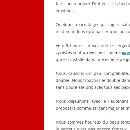
faire beau aujourd’hui et si les boc
émotions.
Quelques marmitages passagers saluen
ne demandons qu’à passer une journé
Vers 9 heures, je vais voir le serge
cyclistes sont arrivés hier comme
agen
qui est installé dans une espèce de gou
Nous causons un peu comptabilité.
double. Nous trouvons le double dans
sans doute été pris avec tous ses papi
Nous déjeunons avec le lieutenant C
proposera comme sergent major et 
Nous sommes heureux du beau temp
le secteur n’est pas encore fameux