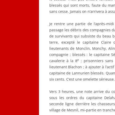
blessés qui sont morts, faute du man
sans cesse. Jamais on n’arrivera à assa
Je rentre une partie de l’après-midi
passage les débris des compagnies da
de survivants qui subsiste du beau ba
terre, excepté le capitaine Claire
lieutenants de Monclin, Monchy, Alin
compagnie ; blessés : le capitaine S
e
cavalerie à la 8
; prisonniers sans 
lieutenant Blachon ; à ajouter à l’act
capitaine de Lannurien blessés. Qua
six cents. C’est une omelette sérieuse.
Vers 3 heures, une note arrive du 
sous les ordres du capitaine Delaha
seconde ligne derrière les chasseurs
village de Mesnil, mi-partie en tranch