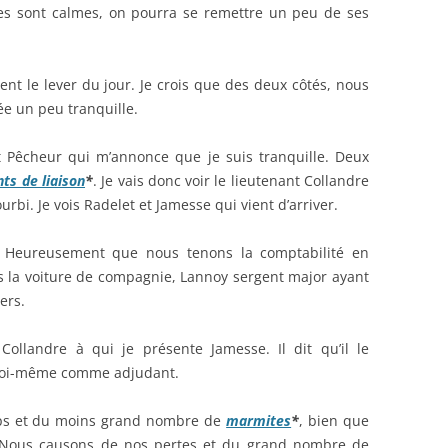
hes sont calmes, on pourra se remettre un peu de ses
t le lever du jour. Je crois que des deux côtés, nous
e un peu tranquille.
nt Pêcheur qui m’annonce que je suis tranquille. Deux
ts de liaison
*
. Je vais donc voir le lieutenant Collandre
rbi. Je vois Radelet et Jamesse qui vient d’arriver.
 Heureusement que nous tenons la comptabilité en
 la voiture de compagnie, Lannoy sergent major ayant
ers.
ollandre à qui je présente Jamesse. Il dit qu’il le
moi-même comme adjudant.
s et du moins grand nombre de
marmites
*
, bien que
. Nous causons de nos pertes et du grand nombre de