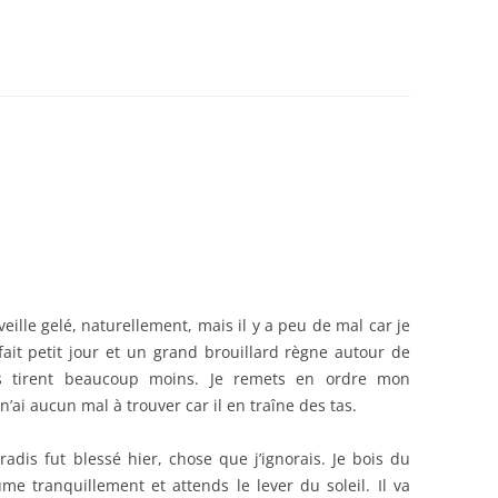
DANCES
BEDEY
21)
veille gelé, naturellement, mais il y a peu de mal car je
fait petit jour et un grand brouillard règne autour de
ls tirent beaucoup moins. Je remets en ordre mon
’ai aucun mal à trouver car il en traîne des tas.
adis fut blessé hier, chose que j’ignorais. Je bois du
me tranquillement et attends le lever du soleil. Il va