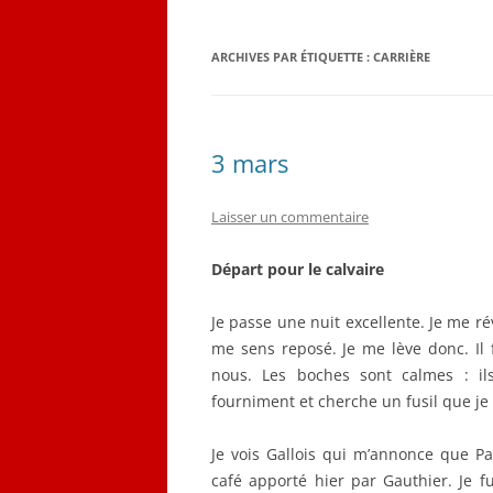
QUELQUES CORRESPON
ARCHIVES PAR ÉTIQUETTE :
CARRIÈRE
LES PLANS D’ÉMILE LOB
CARNET DE VOL (1916-19
3 mars
Laisser un commentaire
D
épart pour le calvaire
Je passe une nuit excellente. Je me ré
me sens reposé. Je me lève donc. Il 
nous. Les boches sont calmes : i
fourniment et cherche un fusil que je n
Je vois Gallois qui m’annonce que Par
café apporté hier par Gauthier. Je fu