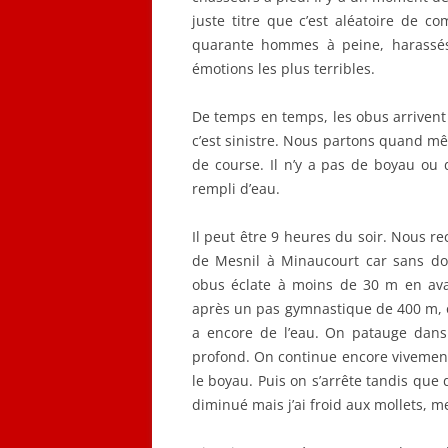
juste titre que c’est aléatoire de 
quarante hommes à peine, harassés
émotions les plus terribles.
De temps en temps, les obus arrivent :
c’est sinistre. Nous partons quand mêm
de course. Il n’y a pas de boyau ou
rempli d’eau.
Il peut être 9 heures du soir. Nous 
de Mesnil à Minaucourt car sans dout
obus éclate à moins de 30 m en ava
après un pas gymnastique de 400 m, on
a encore de l’eau. On patauge dans
profond. On continue encore vivement
le boyau. Puis on s’arrête tandis que 
diminué mais j’ai froid aux mollets, 