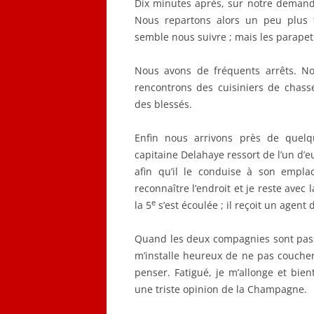
Dix minutes après, sur notre demand
Nous repartons alors un peu plus t
semble nous suivre ; mais les parapets 
Nous avons de fréquents arrêts. N
rencontrons des cuisiniers de chas
des blessés.
Enfin nous arrivons près de quelq
capitaine Delahaye ressort de l’un d’e
afin qu’il le conduise à son emplac
reconnaître l’endroit et je reste avec 
e
la 5
s’est écoulée ; il reçoit un agent
Quand les deux compagnies sont pass
m’installe heureux de ne pas coucher
penser. Fatigué, je m’allonge et bien
une triste opinion de la Champagne.