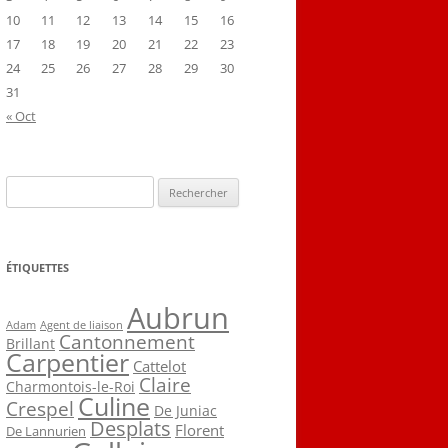
10
11
12
13
14
15
16
17
18
19
20
21
22
23
24
25
26
27
28
29
30
31
« Oct
Rechercher :
ÉTIQUETTES
Aubrun
Agent de liaison
Adam
Cantonnement
Brillant
Carpentier
Cattelot
Claire
Charmontois-le-Roi
Culine
Crespel
De Juniac
Desplats
Florent
De Lannurien