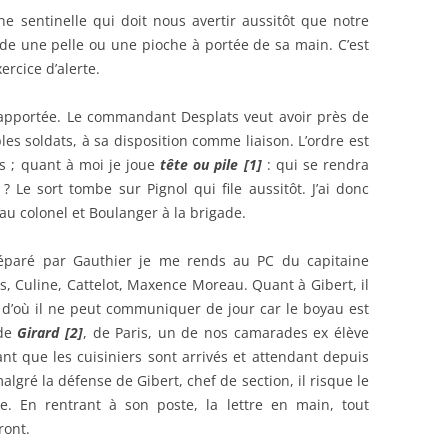
ne sentinelle qui doit nous avertir aussitôt que notre
de une pelle ou une pioche à portée de sa main. C’est
ercice d’alerte.
 apportée. Le commandant Desplats veut avoir près de
es soldats, à sa disposition comme liaison. L’ordre est
 ; quant à moi je joue
tête ou pile [1]
: qui se rendra
 Le sort tombe sur Pignol qui file aussitôt. J’ai donc
 au colonel et Boulanger à la brigade.
réparé par Gauthier je me rends au PC du capitaine
, Culine, Cattelot, Maxence Moreau. Quant à Gibert, il
 d’où il ne peut communiquer de jour car le boyau est
 de
Girard [2]
, de Paris, un de nos camarades ex élève
ant que les cuisiniers sont arrivés et attendant depuis
algré la défense de Gibert, chef de section, il risque le
. En rentrant à son poste, la lettre en main, tout
ront.