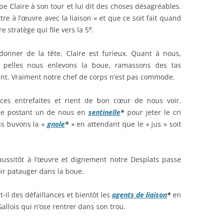
 Claire à son tour et lui dit des choses désagréables.
re à l’œuvre avec la liaison « et que ce soit fait quand
e
e stratège qui file vers la 5
.
donner de la tête. Claire est furieux. Quant à nous,
de pelles nous enlevons la boue, ramassons des tas
ant. Vraiment notre chef de corps n’est pas commode.
ces entrefaites et rient de bon cœur de nous voir.
se postant un de nous en
sentinelle
*
pour jeter le cri
us buvons la «
gnole
*
» en attendant que le « jus » soit
 aussitôt à l’œuvre et dignement notre Desplats passe
ir patauger dans la boue.
t-il des défaillances et bientôt les
agents de liaison
*
en
Gallois qui n’ose rentrer dans son trou.