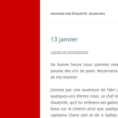
QUELQUES CORRESPON
ARCHIVES PAR ÉTIQUETTE :
BLANLOEIL
LES PLANS D’ÉMILE LOB
CARNET DE VOL (1916-19
13 janvier
Laisser un commentaire
De bonne heure nous sommes réveil
pousse des cris de paon. Reconnaissa
de me montrer.
J’assiste par une ouverture de l’abri
quelques-uns d’entre nous. Le chef de
d’autorité, qu’il lui enlèvera ses galon
boue sur le chemin ainsi que quelque
capitaine Claire sort et dit à Gall