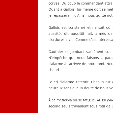
corvée. Du coup le commandant attrape
Quant à Gallois, lui-même doit se mett
je repasserai ! ». Ainsi nous quitte notr
Gallois est consterné et ne sait où 
aussitôt dit aussitôt fait, armés 
d’ordures etc.… Comme c’est intéress
Gauthier et Jombart s’amènent sur 
N’empêche que nous faisons la pau
d’alarme à l’arrivée de notre ami. No
chaud.
Le cri d’alarme retentit. Chacun est
heureux sans aucun doute de nous vo
À ce métier-là on se fatigue. Aussi y-a-
second seuls travaillent sous l’œil de 