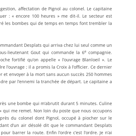
estion, affectation de Pignol au colonel. Le capitaine
nuer : « encore 100 heures » me dit-il. Le secteur est
lgré les bombes qui de temps en temps font trembler la
 commandant Desplats qui arriva chez lui seul comme un
e
 sous-lieutenant Gout qui commande la 6
compagnie.
che fortifié qu’on appelle « l’ouvrage Blanloeil ». Le
e l’ouvrage ; il a promis la Croix à l’officier. Ce dernier
aquer et envoyer à la mort sans aucun succès 250 hommes
ndre par l’ennemi la tranchée de départ. Le capitaine a
rès une bombe qui m’abrutit durant 5 minutes. Culine
 » qui me remet. Non loin du poste que nous occupons
 près du colonel dont Pignol, occupé à piocher sur le
rdant d’un air désolé dit que le commandant Desplats
our barrer la route. Enfin l’ordre c’est l’ordre. Je n’ai