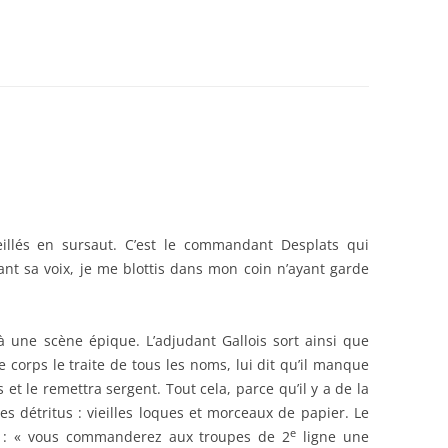
DANCES
BEDEY
21)
lés en sursaut. C’est le commandant Desplats qui
nt sa voix, je me blottis dans mon coin n’ayant garde
 à une scène épique. L’adjudant Gallois sort ainsi que
 corps le traite de tous les noms, lui dit qu’il manque
s et le remettra sergent. Tout cela, parce qu’il y a de la
s détritus : vieilles loques et morceaux de papier. Le
e
ois : « vous commanderez aux troupes de 2
ligne une