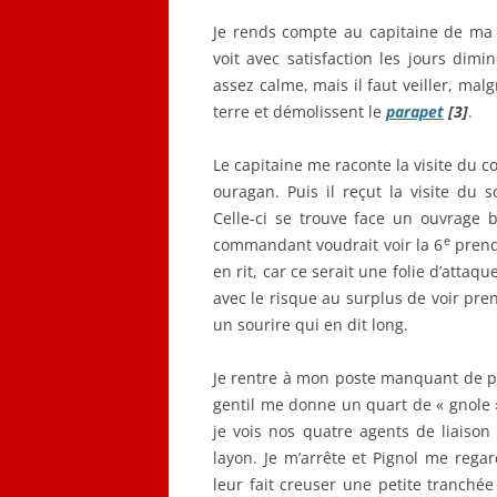
Je rends compte au capitaine de ma g
voit avec satisfaction les jours dimi
assez calme, mais il faut veiller, ma
terre et démolissent le
parapet
[3]
.
Le capitaine me raconte la visite du
ouragan. Puis il reçut la visite du
Celle-ci se trouve face un ouvrage bo
e
commandant voudrait voir la 6
prendr
en rit, car ce serait une folie d’att
avec le risque au surplus de voir pre
un sourire qui en dit long.
Je rentre à mon poste manquant de p
gentil me donne un quart de « gnole
je vois nos quatre agents de liaison
layon. Je m’arrête et Pignol me rega
leur fait creuser une petite tranchée p