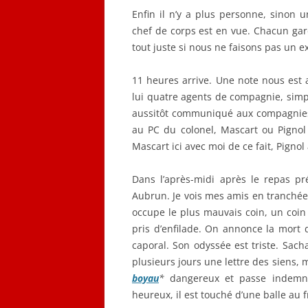
Enfin il n’y a plus personne, sinon u
chef de corps est en vue. Chacun gar
tout juste si nous ne faisons pas un ex
11 heures arrive. Une note nous est
lui quatre agents de compagnie, simpl
aussitôt communiqué aux compagnies
au PC du colonel, Mascart ou Pignol ?
Mascart ici avec moi de ce fait, Pignol
Dans l’après-midi après le repas p
Aubrun. Je vois mes amis en tranchées
occupe le plus mauvais coin, un coin
pris d’enfilade. On annonce la mort
caporal. Son odyssée est triste. Sach
plusieurs jours une lettre des siens, m
boyau
*
dangereux et passe indemne
heureux, il est touché d’une balle au f