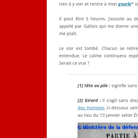
rien à y voir et rentre à mon
gourbi
*
o
Il peut être 5 heures. J’assiste au 
appelé par Gallois qui me donne une
me plaît.
Le soir est tombé. Chacun se reti
entendue. Le calme continuera espé
Serait-ce vrai ?
[1] tête ou pile :
signifie sans
[2] Girard :
il s’agit sans do
des Hommes
ci-dessous sem
au lieu du 13 janvier selon É