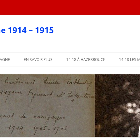
e 1914 – 1915
PAGNE
EN SAVOIR PLUS
14-18 À HAZEBROUCK
14-18 LES 
EN CARTES POSTALES
?
AFFICHES 2018
ARTIE
AFFICHES PAR COMMUNE
ME PARTIE
L’ABBÉ LEMIRE TÉMOIGNE
PARTIE
 PARTIE