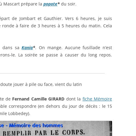
ù Mascart prépare la
popote
*
du soir.
départ de Jombart et Gauthier. Vers 6 heures, je suis
 ronde à faire de 3 heures à 5 heures du matin. Cela
re dans sa
Kania
*
. On mange. Aucune fusillade n’est
rons-le. La soirée se passe à causer du long repos.
 doute jouer à pile ou face, vient du latin
ute de
Fernand Camille GIRARD
dont la
fiche Mémoire
ble correspondre (en dehors du jour de décès : le 15
mile Lobbedey).