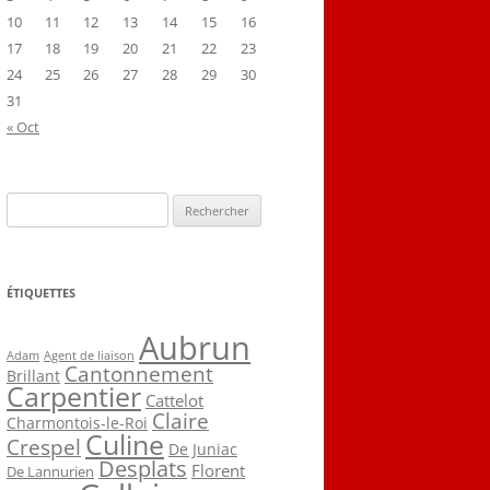
10
11
12
13
14
15
16
17
18
19
20
21
22
23
24
25
26
27
28
29
30
31
« Oct
Rechercher :
ÉTIQUETTES
Aubrun
Agent de liaison
Adam
Cantonnement
Brillant
Carpentier
Cattelot
Claire
Charmontois-le-Roi
Culine
Crespel
De Juniac
Desplats
Florent
De Lannurien