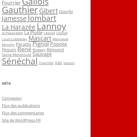
Gallois
Fourrier
Gauthier
Gibert
Gourbi
Jombart
Jamesse
Lannoy
La Harazée
La Plotte
Licour
la Placardelle
Legueil
Mascart
Louis Lobbedey
Menneval
Pignol
Popote
Paradis
Monchy
René
Péquin
Rémond
Rogery
Sauvage
Sainte-Menehould
Sénéchal
Vals
Tranchée
Vasson
MÉTA
Connexion
Flux des publications
Flux des commentaires
Site de WordPress-FR