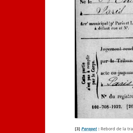
[3]
Parapet
:
Rebord de la tra