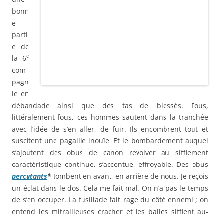
suscitent une pagaille inouïe. Et le bombardement auquel
s’ajoutent des obus de canon revolver au sifflement
caractéristique continue, s’accentue, effroyable. Des obus
percutants
*
tombent en avant, en arrière de nous. Je reçois
un éclat dans le dos. Cela me fait mal. On n’a pas le temps
de s’en occuper. La fusillade fait rage du côté ennemi ; on
entend les mitrailleuses cracher et les balles sifflent au-
dessus de nos têtes.
Nous sommes abasourdis, on crie, on gueule, il faut dire le
mot ; et jamais la plume ne saura décrire une scène
semblable, véritable enfer.
Le colonel met revolver au poing et s’élance hors de la
tranchée ; il court à la rencontre de ceux qui reviennent. Il
tire en l’air. Les hommes font demi-tour et se couchent. Le