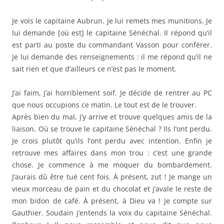
Je crois plutôt qu’ils l’ont perdu avec intention. Enfin je
retrouve mes affaires dans mon trou : c’est une grande
chose. Je commence à me moquer du bombardement.
J’aurais dû être tué cent fois. À présent, zut ! Je mange un
vieux morceau de pain et du chocolat et j’avale le reste de
mon bidon de café. À présent, à Dieu va ! Je compte sur
Gauthier. Soudain j’entends la voix du capitaine Sénéchal.
Bonheur ! Il nous rassemble et nous dit que nous
repartons là-haut. Il est 9 heures.
Cette entrée a été publiée dans
Partie 4 - Chap. 2
, et marquée avec
8e
,
Arnould Vaast
,
Aubrun
,
Blachon
,
brancardiers
,
Brillant
,
Calais
,
canon revolver
,
Crouzette
,
Culine
,
De Lannurien
,
de Monclin
,
Desplats
,
d’Ornant
,
Frappé
,
Gallois
,
Gauthier
,
Lobbedey
,
marmites
,
Maxime Moreau
,
Mesnil-les-Hurlus
,
Monsigny
,
Paradis
,
Sénéchal
,
Vals
,
Vasson
,
Vouziers
, le
28 février 15
.