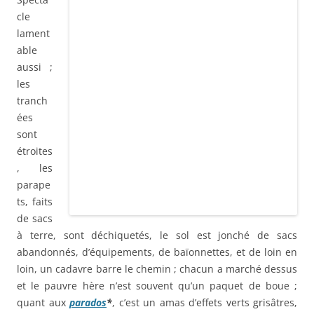
cle lamentable aussi ; les tranchées sont étroites, les
parapets, faits de sacs à terre, sont déchiquetés, le sol est
jonché de sacs abandonnés, d’équipements, de
baïonnettes, et de loin en loin, un cadavre barre le chemin
; chacun a marché dessus et le pauvre hère n’est souvent
qu’un paquet de boue ; quant aux
parados
*
, c’est un amas
d’effets verts grisâtres, ce qui signifie qu’ils sont faits de
cinq ou six cadavres superposés. Nous sommes là-dedans,
attendant.
Voici le colonel Desplats, suivi du capitaine de Lannurien. Il
nous précède. En avant ! Le cri se passe de bouche en
bouche. Nous longeons la tranchée de deuxième ligne par
bonds de 25 m.
Je suis Gallois qui suit le capitaine Sénéchal. Celui-ci suit le
colonel et le capitaine de Lannurien. Des moments, nous
sommes obligés de ramper. Le parados était éboulé, la