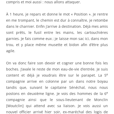
compris et moi aussi : nous allons attaquer.
À 1 heure, je repars et donne le mot « Position ». Je rentre
en me trompant, le chemin est dur à connaître, je retombe
dans le charnier. Enfin j’arrive à destination. Déjà mes amis
sont prêts, le fusil entre les mains, les cartouchières
garnies. Je fais comme eux ; je laisse mon sac ici, dans mon
trou, et y place même musette et bidon afin d’être plus
agile.
On va donc faire son devoir et cogner une bonne fois les
boches. J’avale le reste de mon eau-de-vie d’entrée. Je suis
e
content et déjà je voudrais être sur le parapet. La 5
compagnie arrive en colonne par un dans notre boyau
tandis que, suivant le capitaine Sénéchal, nous nous
e
postons en deuxième ligne. Je vois des hommes de la 6
compagnie ainsi que le sous-lieutenant de Monclin
[Moutclin] qui attend avec sa liaison. Je vois aussi un
nouvel officier arrivé hier soir, ex-maréchal des logis de