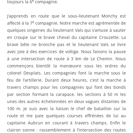
feu de l’artillerie. Durant deux heures, c’est la marche à
travers champs pour les compagnies qui font des bonds
par section formant la carapace, les sections à 50 m les
unes des autres échelonnées en deux vagues distantes de
100 m. Je suis avec la liaison le chef de bataillon sur la
route et me paie quelques courses effrénées de lui au
capitaine Aubrun en courant à travers champs. Enfin le
clairon sonne : rassemblement à l’intersection des routes
d’où est partie la manœuvre.
1h30 après le bataillon est rassemblé. Nous faisons une
pause d’une heure pendant laquelle le colonel ayant
rassemblé les officiers fait la critique de la manœuvre.
Pendant ce temps nous voyons passer à cheval le capitaine
Garde de l’état-major de brigade ainsi que le sous-
lieutenant Dupont interprète à la division.
Le temps sans être beau n’est du moins pas pluvieux. Nous
rentrons donc sans pluie au cantonnement. Il est 5 heures.