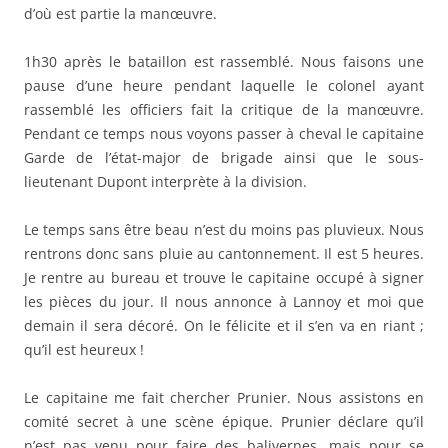
Je rentre au bureau et trouve le capitaine occupé à signer
les pièces du jour. Il nous annonce à Lannoy et moi que
demain il sera décoré. On le félicite et il s’en va en riant ;
qu’il est heureux !
Le capitaine me fait chercher Prunier. Nous assistons en
comité secret à une scène épique. Prunier déclare qu’il
n’est pas venu pour faire des balivernes, mais pour se
cogner avec les boches. Il reçoit huit jours de prison et est
amené incontinent au poste de police pour purger sa
peine. L’enthousiasme du capitaine est tombé.
Je n’ai nulle envie de sortir ce soir. Je suis beaucoup trop
fatigué. Il n’y a que Culine, Maxime et Cattelot qui sortent.
Je reste au coin du feu et écris chez moi.
Tandis que nous nous mettons à table, Mascart arrive avec
des notes. Demain, lisons-nous, même manœuvre
qu’aujourd’hui. Remise de décoration au retour par le