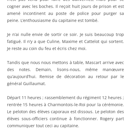
général Guillaumat.
Départ 11 heures ; rassemblement du régiment 12 heures ;
rentrée 15 heures à Charmontois-le-Roi pour la cérémonie.
Le peloton des élèves caporaux est dissous. Le peloton des
élèves sous-officiers continue à fonctionner. Rogery part
communiquer tout ceci au capitaine.
Nous nous mettons à table et mangeons de bon appétit.
Rogery ne tarde pas à revenir. Je jette un cri de joie en
lisant que je reste au bureau demain. Tout le monde
marche. Lannoy décide de laisser Levers pour faire notre
cuisine. Licour marchera ; il désire d’ailleurs, car il n’a
jamais vu de remise de décorations. Sa déclaration nous
fait bien rire.
Cattelot déclare que le sous-lieutenant Carrière croit que