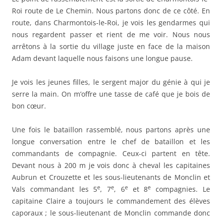
longue conversation entre le chef de bataillon et les
commandants de compagnie. Ceux-ci partent en tête.
Devant nous à 200 m je vois donc à cheval les capitaines
Aubrun et Crouzette et les sous-lieutenants de Monclin et
e
e
e
e
Vals commandant les 5
, 7
, 6
et 8
compagnies. Le
capitaine Claire a toujours le commandement des élèves
caporaux ; le sous-lieutenant de Monclin commande donc
e
toujours la 6
compagnie.
J’apprends en route que le sous-lieutenant Monchy est
e
affecté à la 7
compagnie. Notre marche est agrémentée de
quelques singeries du lieutenant Vals qui s’amuse à sauter
en croupe sur le brave cheval du capitaine Crouzette. La
brave bête ne bronche pas et le lieutenant Vals se livre
avec joie à des exercices de voltige. Nous faisons la pause
à une intersection de route à 3 km de Le Chemin. Nous
commençons bientôt la manœuvre sous les ordres du
colonel Desplats. Les compagnies font la marche sous le