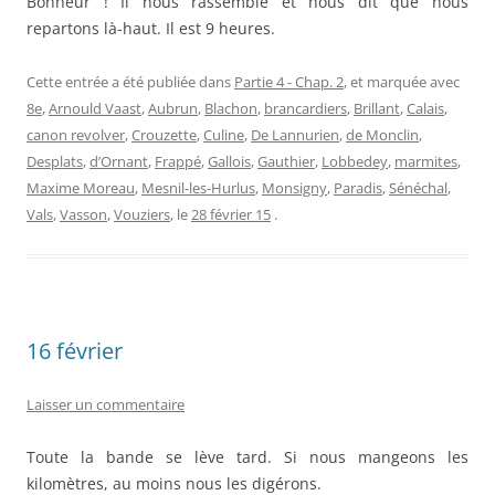
16 février
Laisser un commentaire
Toute la bande se lève tard. Si nous mangeons les
kilomètres, au moins nous les digérons.
À 8 heures on commence à se lever. Nous prenons le
chocolat et nous astiquons pour le départ, tandis que nos
cuisiniers font en hâte la popote. À la lecture du rapport à
9 heures je vois le sous-lieutenant Alinat qui me demande
des renseignements sur Prunier qui lui a répondu un peu
vertement et à qui il inflige quatre jours de salle de police.
Cela commence bien !
Lannoy fait la situation de prise d’armes qu’il arrange de
façon à ce que Licour et Delacensellerie restent. Ceux-ci