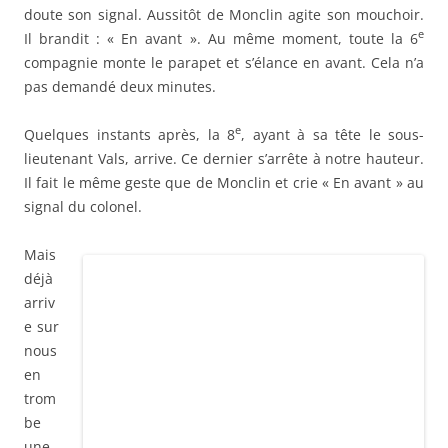
déjà
arriv
e sur
nous
en
trom
be
une
bonn
e
parti
e de
e
la 6
com
pagn
ie en
débandade ainsi que des tas de blessés. Fous,
littéralement fous, ces hommes sautent dans la tranchée
avec l’idée de s’en aller, de fuir. Ils encombrent tout et