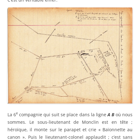
e
La 6
compagnie qui suit se place dans la ligne
A B
où nous
sommes. Le sous-lieutenant de Monclin est en tête ;
héroïque, il monte sur le parapet et crie « Baïonnette au
canon ». Puis le lieutenant-colonel applaudit ; c’est sans
doute son signal. Aussitôt de Monclin agite son mouchoir.
e
Il brandit : « En avant ». Au même moment, toute la 6
compagnie monte le parapet et s’élance en avant. Cela n’a
pas demandé deux minutes.
e
Quelques instants après, la 8
, ayant à sa tête le sous-
lieutenant Vals, arrive. Ce dernier s’arrête à notre hauteur.
Il fait le même geste que de Monclin et crie « En avant » au
signal du colonel.
Mais