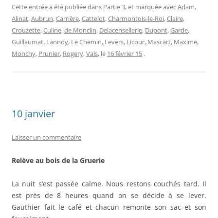
Laisser un commentaire
Relève au bois de la Gruerie
La nuit s’est passée calme. Nous restons couchés tard. Il
est près de 8 heures quand on se décide à se lever.
Gauthier fait le café et chacun remonte son sac et son
fourniment.
Quelques
shrapnells
*
boches saluent notre réveil, mais
cela ne nous empêche pas de boire tranquillement notre
café.
La journée se passe tranquille comme la veille. Il fait
horriblement chaud dans notre pièce et bien souvent je
sors prendre l’air.
Je vais voir le capitaine Aubrun avec qui se trouve le sous-
e