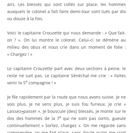
e
venir la 5
compagnie ! »
Je file rapidement par la route que nous avons suivie. Je ne
vois plus, je ne sens plus, je suis fou furieux. Je crie «
Laissez
–
passer ». Je bouscule [des] blessés, je monte sur le
e
dos des hommes de la 7
qui ne sont pas sortis, gueule
continuellement « Sortez, chargez ». On me regarde sans
comprendre, on me fait place, sans doute qu’on me croit
fou et je le suis. Il me faut Aubrun, il me le faut. Enfin je
tombe sur lui : « Mon capitaine, filez là-haut, marchez,
écrasez tout le monde mais filez vite » ; je crie à tout le
monde qui se trouve devant moi « Couchez-vous, couchés
». Je m’aplatis par terre ; j’ai devant moi des blessés qui
m’ont suivi, profitant du passage qu’on me faisait ; le
capitaine marche carrément sur moi et sur eux. Effroyables
plaintes de ces gens blessés ! Qu’importe ! Il le faut. Une
bonne partie de la compagnie nous passe ainsi sur le
corps. Je cache ma tête, le reste m’est égal. Un obus me
couvre de terre et tue la moitié des blessés et autant