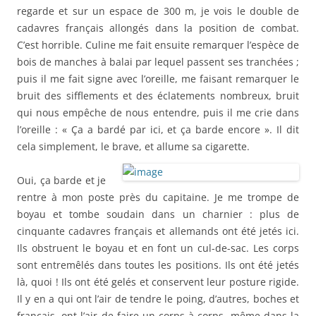
regarde et sur un espace de 300 m, je vois le double de
cadavres français allongés dans la position de combat.
C’est horrible. Culine me fait ensuite remarquer l’espèce de
bois de manches à balai par lequel passent ses tranchées ;
puis il me fait signe avec l’oreille, me faisant remarquer le
bruit des sifflements et des éclatements nombreux, bruit
qui nous empêche de nous entendre, puis il me crie dans
l’oreille : « Ça a bardé par ici, et ça barde encore ». Il dit
cela simplement, le brave, et allume sa cigarette.
Oui, ça barde et je
rentre à mon poste près du capitaine. Je me trompe de
boyau et tombe soudain dans un charnier : plus de
cinquante cadavres français et allemands ont été jetés ici.
Ils obstruent le boyau et en font un cul-de-sac. Les corps
sont entremêlés dans toutes les positions. Ils ont été jetés
là, quoi ! Ils ont été gelés et conservent leur posture rigide.
Il y en a qui ont l’air de tendre le poing, d’autres, boches et
français, ont l’air de faire un corps à corps, même dans la