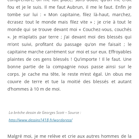
d’hommes à 10 m de moi.
La brèche dessin de Georges Scott – Source :
http://www.dessins1418.fr/wordpress/
Malgré moi, je me relève et crie aux autres hommes de la
e
5
qui montent : « Allons-y, suivez ! ». Maxime Moreau
repasse devant moi et m’inonde de son sang, il a une
affreuse blessure à la tête. Je lui crie « Maxime ! File en
rase campagne ». Le bonhomme monte le parados et s’en
va, laissant derrière lui une traînée de sang. Je vois Cattelot
qui lui crie « Au revoir », et calme me demande « Qu’est-ce
qu’on fout ? ». Je ne puis lui répondre, je n’ai plus de voix,
et je n’en puis plus.
Que faire ? Tout le monde stationne. N’écoutant que mon
courage, je monte le parados et 50 m plus loin, arrive près