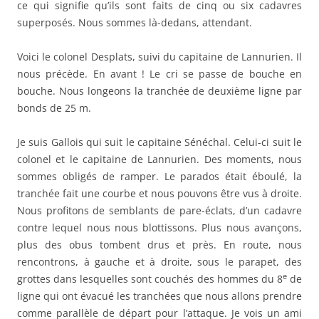
tranchée fait une courbe et nous pouvons être vus à droite.
Nous profitons de semblants de pare-éclats, d’un cadavre
contre lequel nous nous blottissons. Plus nous avançons,
plus des obus tombent drus et près. En route, nous
rencontrons, à gauche et à droite, sous le parapet, des
e
grottes dans lesquelles sont couchés des hommes du 8
de
ligne qui ont évacué les tranchées que nous allons prendre
comme parallèle de départ pour l’attaque. Je vois un ami
e
du régiment, Monsigny, sergent au 8
, Monsigny de Calais,
e
de la classe 1910, ex-caporal adjoint au fourrier de la 5
compagnie. J’ai à peine le temps d’être surpris et de lui dire
bonjour !
Nous tournons à gauche à présent. Il faut grimper car le
boyau monte. Il est excessivement étroit et profond ; il est
e
inoccupé, ayant été évacué par la 8
de ligne. C’est la
parallèle de départ pour notre attaque, car sûrement nous
attaquons. Nous sommes à présent dans la première ligne
e
qui a été évacuée par le 8
de ligne. Je suis un peu fou et