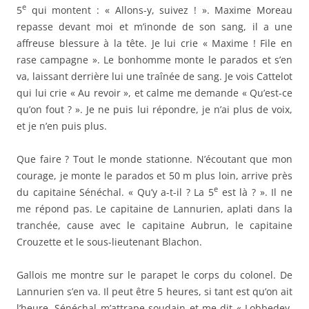
e
du capitaine Sénéchal. « Qu’y a-t-il ? La 5
est là ? ». Il ne
me répond pas. Le capitaine de Lannurien, aplati dans la
tranchée, cause avec le capitaine Aubrun, le capitaine
Crouzette et le sous-lieutenant Blachon.
Gallois me montre sur le parapet le corps du colonel. De
Lannurien s’en va. Il peut être 5 heures, si tant est qu’on ait
l’heure. Sénéchal m’attrape soudain et me dit « Lobbedey,
prenez quatre hommes ; trouvez des munitions et
apportez-les ici ».
e
C’est un ordre formel. Je prends quatre hommes de la 7
compagnie qui me tombent sous la main. Je reprends mon
e
chemin de tout à l’heure. La 5
compagnie stationne dans
la tranchée, baïonnette au canon : les hommes sont
couchés ; je leur passe dessus vivement ; je tombe à
l’endroit où tomba l’obus à 10 m de moi. Spectacle
effrayant : le parapet démoli, un trou énorme, des bras et
des jambes épars, des troncs, des cadavres ; ils sont au