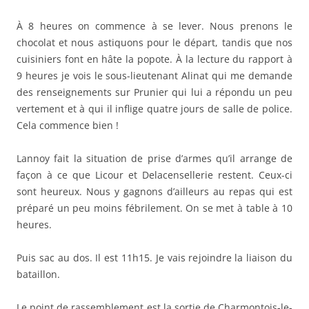
sont heureux. Nous y gagnons d’ailleurs au repas qui est
préparé un peu moins fébrilement. On se met à table à 10
heures.
Puis sac au dos. Il est 11h15. Je vais rejoindre la liaison du
bataillon.
Le point de rassemblement est la sortie de Charmontois-le-
Roi route de Le Chemin. Nous partons donc de ce côté. En
route, dans Charmontois-le-Roi, je vois les gendarmes qui
nous regardent passer et rient de me voir. Nous nous
arrêtons à la sortie du village juste en face de la maison
Adam devant laquelle nous faisons une longue pause.
Je vois les jeunes filles, le sergent major du génie à qui je
serre la main. On m’offre une tasse de café que je bois de
bon cœur.
Une fois le bataillon rassemblé, nous partons après une