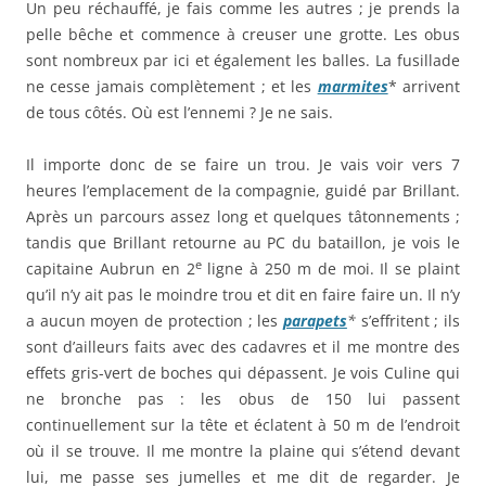
Un peu réchauffé, je fais comme les autres ; je prends la
pelle bêche et commence à creuser une grotte. Les obus
sont nombreux par ici et également les balles. La fusillade
ne cesse jamais complètement ; et les
marmites
* arrivent
de tous côtés. Où est l’ennemi ? Je ne sais.
Il importe donc de se faire un trou. Je vais voir vers 7
heures l’emplacement de la compagnie, guidé par Brillant.
Après un parcours assez long et quelques tâtonnements ;
tandis que Brillant retourne au PC du bataillon, je vois le
e
capitaine Aubrun en 2
ligne à 250 m de moi. Il se plaint
qu’il n’y ait pas le moindre trou et dit en faire faire un. Il n’y
a aucun moyen de protection ; les
parapets
*
s’effritent ; ils
sont d’ailleurs faits avec des cadavres et il me montre des
effets gris-vert de boches qui dépassent. Je vois Culine qui
ne bronche pas : les obus de 150 lui passent
continuellement sur la tête et éclatent à 50 m de l’endroit
où il se trouve. Il me montre la plaine qui s’étend devant
lui, me passe ses jumelles et me dit de regarder. Je