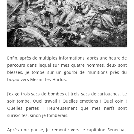
boyau vers Mesnil-les-Hurlus.
J’exige trois sacs de bombes et trois sacs de cartouches. Le
soir tombe. Quel travail ! Quelles émotions ! Quel coin !
Quelles pertes ! Heureusement que mes nerfs sont
surexcités, sinon je tomberais.
Après une pause, je remonte vers le capitaine Sénéchal,
chargé comme un mulet, il est 6 heures je crois.
e
J’use ma voix à demander du passage aux hommes du 8
.
Un officier, je crois, m’attrape et me défend de passer. Je
veux passer à tout prix et lui passe sur le corps. Il
m’attrape le bras, fait jouer sa lampe électrique et tombe
dans mes bras. C’est Arnould Vaast, d’Arques près Saint-
Omer, un grand ami. Que de choses nous nous disons en
cinq minutes. Mais je dois repartir et, exténué, je tombe
e
dans la 5
compagnie.