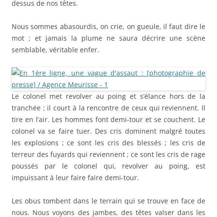
colonel va se faire tuer. Des cris dominent malgré toutes
les explosions ; ce sont les cris des blessés ; les cris de
terreur des fuyards qui reviennent ; ce sont les cris de rage
poussés par le colonel qui, revolver au poing, est
impuissant à leur faire faire demi-tour.
Les obus tombent dans le terrain qui se trouve en face de
nous. Nous voyons des jambes, des têtes valser dans les
airs. Les blessés qui sont collés sur place, les hommes
auxquels le colonel a fait faire demi-tour sont tués par dix
ou douze à la fois.
Voici le capitaine Crouzette qui nous demande : « Que fait-
on ? ». On lui montre le colonel. Celui-ci se démène au
milieu des obus et nous crie dans un moment de folie :
« Chargez ! »
Le capitaine Crouzette part avec deux sections à peine, le
reste ne suit pas. Le capitaine Sénéchal me crie : « Faites