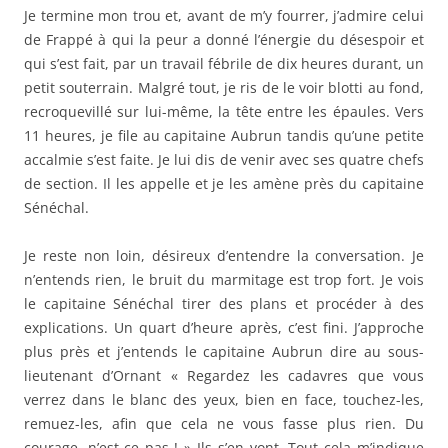
Je termine mon trou et, avant de m’y fourrer, j’admire celui
de Frappé à qui la peur a donné l’énergie du désespoir et
qui s’est fait, par un travail fébrile de dix heures durant, un
petit souterrain. Malgré tout, je ris de le voir blotti au fond,
recroquevillé sur lui-même, la tête entre les épaules. Vers
11 heures, je file au capitaine Aubrun tandis qu’une petite
accalmie s’est faite. Je lui dis de venir avec ses quatre chefs
de section. Il les appelle et je les amène près du capitaine
Sénéchal.
Je reste non loin, désireux d’entendre la conversation. Je
n’entends rien, le bruit du marmitage est trop fort. Je vois
le capitaine Sénéchal tirer des plans et procéder à des
explications. Un quart d’heure après, c’est fini. J’approche
plus près et j’entends le capitaine Aubrun dire au sous-
lieutenant d’Ornant « Regardez les cadavres que vous
verrez dans le blanc des yeux, bien en face, touchez-les,
remuez-les, afin que cela ne vous fasse plus rien. Du
courage, n’est-ce pas ! » Ils s’en vont. Tout cela m’indique