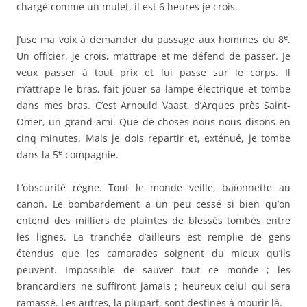
L’obscurité règne. Tout le monde veille, baïonnette au
canon. Le bombardement a un peu cessé si bien qu’on
entend des milliers de plaintes de blessés tombés entre
les lignes. La tranchée d’ailleurs est remplie de gens
étendus que les camarades soignent du mieux qu’ils
peuvent. Impossible de sauver tout ce monde ; les
brancardiers ne suffiront jamais ; heureux celui qui sera
ramassé. Les autres, la plupart, sont destinés à mourir là.
Je vois le capitaine Aubrun. Je lui remets mes munitions. Je
lui demande [où est] le capitaine Sénéchal. Il répond qu’il
est parti au poste du commandant Vasson pour conférer.
Je lui demande des renseignements : il me répond qu’il ne
sait rien et que d’ailleurs ce n’est pas le moment.
J’ai faim, j’ai horriblement soif. Je décide de rentrer au PC
que nous occupions ce matin. Le tout est de le trouver.
Après bien du mal, j’y arrive et trouve quelques amis de la
liaison. Où se trouve le capitaine Sénéchal ? Ils l’ont perdu.