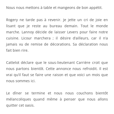
nous partons bientôt. Cette annonce nous refroidit. Il est
vrai qu’il faut se faire une raison et que voici un mois que
nous sommes ici.
Le dîner se termine et nous nous couchons bientôt
mélancoliques quand même à penser que nous allons
quitter cet oasis.
Cette entrée a été publiée dans
Partie 3
, et marquée avec
Adam
,
Alinat
,
Aubrun
,
Carrière
,
Cattelot
,
Charmontois-le-Roi
,
Claire
,
Crouzette
,
Culine
,
de Monclin
,
Delacensellerie
,
Dupont
,
Garde
,
Guillaumat
,
Lannoy
,
Le Chemin
,
Levers
,
Licour
,
Mascart
,
Maxime
,
Monchy
,
Prunier
,
Rogery
,
Vals
, le
16 février 15
.
10 janvier