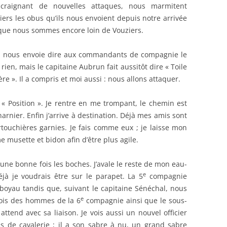
 craignant de nouvelles attaques, nous marmitent
liers les obus qu’ils nous envoient depuis notre arrivée
st que nous sommes encore loin de Vouziers.
al nous envoie dire aux commandants de compagnie le
ien, mais le capitaine Aubrun fait aussitôt dire « Toile
e ». Il a compris et moi aussi : nous allons attaquer.
 « Position ». Je rentre en me trompant, le chemin est
arnier. Enfin j’arrive à destination. Déjà mes amis sont
artouchières garnies. Je fais comme eux ; je laisse mon
e musette et bidon afin d’être plus agile.
une bonne fois les boches. J’avale le reste de mon eau-
e
éjà je voudrais être sur le parapet. La 5
compagnie
boyau tandis que, suivant le capitaine Sénéchal, nous
e
vois des hommes de la 6
compagnie ainsi que le sous-
ttend avec sa liaison. Je vois aussi un nouvel officier
gis de cavalerie ; il a son sabre à nu, un grand sabre