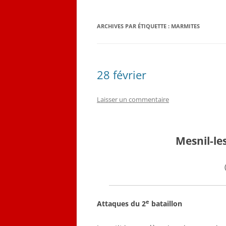
QUELQUES CORRESPON
ARCHIVES PAR ÉTIQUETTE :
MARMITES
LES PLANS D’ÉMILE LOB
CARNET DE VOL (1916-19
28 février
Laisser un commentaire
Mesnil-le
e
A
ttaques du 2
bataillon