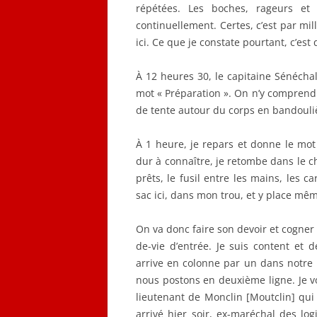
répétées. Les boches, rageurs et
continuellement. Certes, c’est par mil
ici. Ce que je constate pourtant, c’e
À 12 heures 30, le capitaine Sénéch
mot « Préparation ». On n’y comprend r
de tente autour du corps en bandoulièr
À 1 heure, je repars et donne le mot
dur à connaître, je retombe dans le ch
prêts, le fusil entre les mains, les c
sac ici, dans mon trou, et y place mêm
On va donc faire son devoir et cogner 
de-vie d’entrée. Je suis content et d
arrive en colonne par un dans notre 
nous postons en deuxième ligne. Je 
lieutenant de Monclin [Moutclin] qui a
arrivé hier soir, ex-maréchal des lo