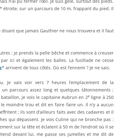
mais n’ai pu fermer l’œil. Je suis gelé, surtout des pieds.
* étroite, sur un parcours de 10 m, frappant du pied. Il
me disant que jamais Gauthier ne nous trouvera et il faut
utres ; je prends la pelle bêche et commence à creuser
ar ici et également les balles. La fusillade ne cesse
s
* arrivent de tous côtés. Où est l’ennemi ? Je ne sais.
ou. Je vais voir vers 7 heures l’emplacement de la
s un parcours assez long et quelques tâtonnements ;
e
bataillon, je vois le capitaine Aubrun en 2
ligne à 250
s le moindre trou et dit en faire faire un. Il n’y a aucun
’effritent ; ils sont d’ailleurs faits avec des cadavres et il
hes qui dépassent. Je vois Culine qui ne bronche pas :
ment sur la tête et éclatent à 50 m de l’endroit où il se
’étend devant lui, me passe ses jumelles et me dit de