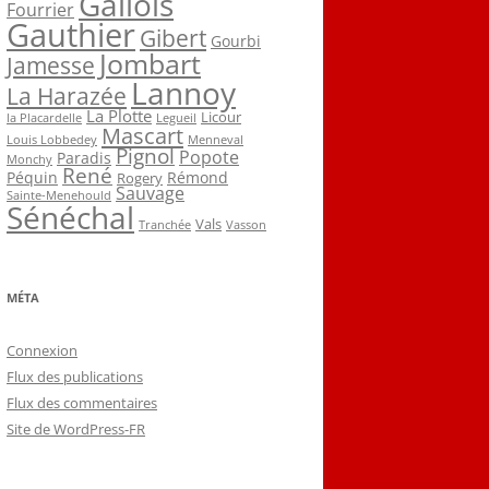
Gallois
Fourrier
Gauthier
Gibert
Gourbi
Jombart
Jamesse
Lannoy
La Harazée
La Plotte
Licour
la Placardelle
Legueil
Mascart
Louis Lobbedey
Menneval
Pignol
Popote
Paradis
Monchy
René
Péquin
Rémond
Rogery
Sauvage
Sainte-Menehould
Sénéchal
Vals
Tranchée
Vasson
MÉTA
Connexion
Flux des publications
Flux des commentaires
Site de WordPress-FR