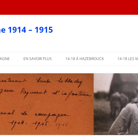
e 1914 – 1915
PAGNE
EN SAVOIR PLUS
14-18 À HAZEBROUCK
14-18 LES 
EN CARTES POSTALES
?
AFFICHES 2018
ARTIE
AFFICHES PAR COMMUNE
ME PARTIE
L’ABBÉ LEMIRE TÉMOIGNE
PARTIE
 PARTIE