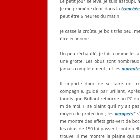
Le petit jour se lève. Je suis assoupi, 
Je me promène donc dans la
tranchée
peut être 6 heures du matin.
Je casse la croûte. Je bois très peu, 
être économe.
Un peu réchauffé, je fais comme les a
une grotte. Les obus sont nombreux p
jamais complètement ; et les
marmite
Il importe donc de se faire un tr
compagnie, guidé par Brillant. Aprè
tandis que Brillant retourne au PC du 
m de moi. Il se plaint qu’il n’y ait pa
moyen de protection ; les
parapets
*
s
me montre des effets gris-vert de boc
les obus de 150 lui passent continuelle
trouve. Il me montre la plaine qui s