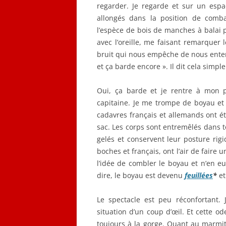
regarder. Je regarde et sur un espa
allongés dans la position de comba
l’espèce de bois de manches à balai p
avec l’oreille, me faisant remarquer
bruit qui nous empêche de nous entendr
et ça barde encore ». Il dit cela simpl
Oui, ça barde et je rentre à mon 
capitaine. Je me trompe de boyau et
cadavres français et allemands ont été
sac. Les corps sont entremêlés dans tout
gelés et conservent leur posture rigid
boches et français, ont l’air de faire
l’idée de combler le boyau et n’en eu
dire, le boyau est devenu
feuillées
*
et
Le spectacle est peu réconfortant.
situation d’un coup d’œil. Et cette 
toujours à la gorge. Quant au marmit