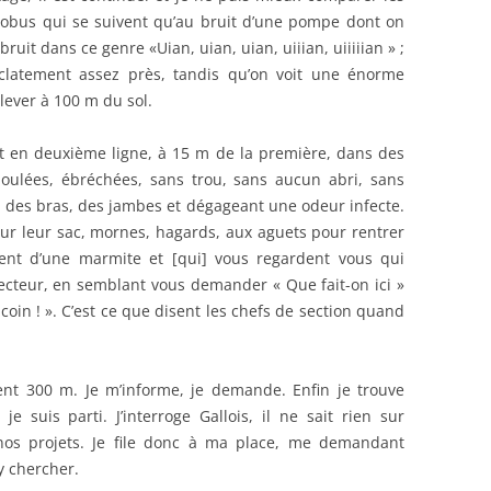
 obus qui se suivent qu’au bruit d’une pompe dont on
bruit dans ce genre «Uian, uian, uian, uiiian, uiiiiian » ;
clatement assez près, tandis qu’on voit une énorme
lever à 100 m du sol.
est en deuxième ligne, à 15 m de la première, dans des
oulées, ébréchées, sans trou, sans aucun abri, sans
s, des bras, des jambes et dégageant une odeur infecte.
sur leur sac, mornes, hagards, aux aguets pour rentrer
ment d’une marmite et [qui] vous regardent vous qui
 secteur, en semblant vous demander « Que fait-on ici »
 coin ! ». C’est ce que disent les chefs de section quand
ement 300 m. Je m’informe, je demande. Enfin je trouve
e suis parti. J’interroge Gallois, il ne sait rien sur
 nos projets. Je file donc à ma place, me demandant
y chercher.