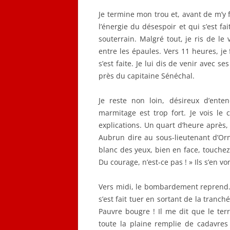
Je termine mon trou et, avant de m’y 
l’énergie du désespoir et qui s’est fa
souterrain. Malgré tout, je ris de le 
entre les épaules. Vers 11 heures, je
s’est faite. Je lui dis de venir avec s
près du capitaine Sénéchal.
Je reste non loin, désireux d’enten
marmitage est trop fort. Je vois le 
explications. Un quart d’heure après, c
Aubrun dire au sous-lieutenant d’Or
blanc des yeux, bien en face, touchez-
Du courage, n’est-ce pas ! » Ils s’en v
Vers midi, le bombardement reprend. J
s’est fait tuer en sortant de la tranc
Pauvre bougre ! Il me dit que le te
toute la plaine remplie de cadavres