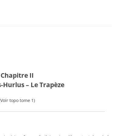
DANCES
BEDEY
21)
Chapitre II
s-Hurlus – Le Trapèze
(Voir topo tome 1)