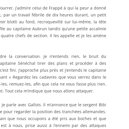
fourrer, j’admire celui de Frappé à qui la peur a donné
it, par un travail fébrile de dix heures durant, un petit
voir blotti au fond, recroquevillé sur lui-même, la tête
 file au capitaine Aubrun tandis qu’une petite accalmie
es quatre chefs de section. Il les appelle et je les amène
dre la conversation. Je n’entends rien, le bruit du
capitaine Sénéchal tirer des plans et procéder à des
’est fini. J’approche plus près et j’entends le capitaine
nant « Regardez les cadavres que vous verrez dans le
les, remuez-les, afin que cela ne vous fasse plus rien.
ont. Tout cela m’indique que nous allons attaquer.
e parle avec Gallois. Il m’annonce que le sergent Bibi
hée pour regarder la position des tranchées allemandes.
rrain que nous occupons a été pris aux boches et que
 est à nous, prise aussi à l’ennemi par des attaques