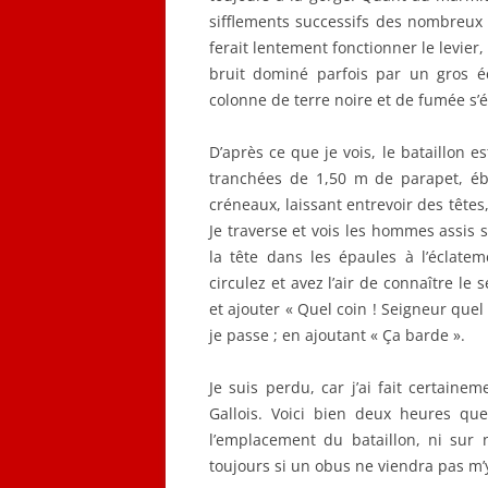
sifflements successifs des nombreux
ferait lentement fonctionner le levier, 
bruit dominé parfois par un gros é
colonne de terre noire et de fumée s’é
D’après ce que je vois, le bataillon 
tranchées de 1,50 m de parapet, éb
créneaux, laissant entrevoir des tête
Je traverse et vois les hommes assis 
la tête dans les épaules à l’éclate
circulez et avez l’air de connaître le
et ajouter « Quel coin ! Seigneur quel
je passe ; en ajoutant « Ça barde ».
Je suis perdu, car j’ai fait certain
Gallois. Voici bien deux heures que j
l’emplacement du bataillon, ni sur
toujours si un obus ne viendra pas m’