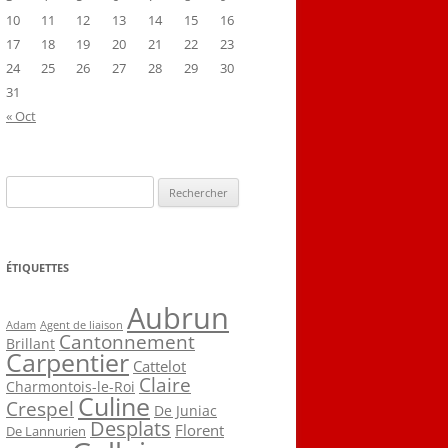
10
11
12
13
14
15
16
17
18
19
20
21
22
23
24
25
26
27
28
29
30
31
« Oct
Rechercher :
ÉTIQUETTES
Aubrun
Agent de liaison
Adam
Cantonnement
Brillant
Carpentier
Cattelot
Claire
Charmontois-le-Roi
Culine
Crespel
De Juniac
Desplats
Florent
De Lannurien