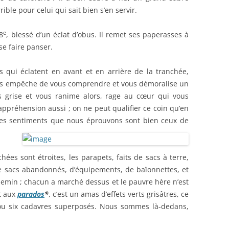
ible pour celui qui sait bien s’en servir.
e
8
, blessé d’un éclat d’obus. Il remet ses paperasses à
 se faire panser.
s qui éclatent en avant et en arrière de la tranchée,
 vous empêche de vous comprendre et vous démoralise un
 grise et vous ranime alors, rage au cœur qui vous
appréhension aussi ; on ne peut qualifier ce coin qu’en
et les sentiments que nous éprouvons sont bien ceux de
hées sont étroites, les parapets, faits de sacs à terre,
de sacs abandonnés, d’équipements, de baïonnettes, et
chemin ; chacun a marché dessus et le pauvre hère n’est
t aux
parados
*
, c’est un amas d’effets verts grisâtres, ce
nq ou six cadavres superposés. Nous sommes là-dedans,