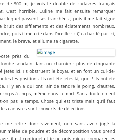
ce de 300 m, je vois le double de cadavres français
t. C’est horrible. Culine me fait ensuite remarquer
ar lequel passent ses tranchées ; puis il me fait signe
 le bruit des sifflements et des éclatements nombreux,
e, puis il me crie dans l’oreille : « Ça a bardé par ici,
ement, le brave, et allume sa cigarette.
poste près du
 tombe soudain dans un charnier : plus de cinquante
 jetés ici. Ils obstruent le boyau et en font un cul-de-
es les positions. Ils ont été jetés là, quoi ! Ils ont été
e. Il y en a qui ont l’air de tendre le poing, d’autres,
 un corps à corps, même dans la mort. Sans doute on eut
t-on pas le temps. Chose qui est triste mais qu’il faut
 les cadavres sont couverts de déjections.
 Je me retire donc vivement, non sans avoir jugé la
odeur mêlée de poudre et de décomposition vous prend
age, il est continuel et je ne puis mieux comparer les