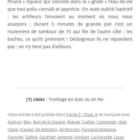
Pinard » liqueur qui consiste dans la « gnole » l’eau-de-vie
que tout poilu connaît et apprécie. On avait oublié l’apéritif
: les artilleurs l’envoient au moment où nous nous
asseyons ; durant 5 minutes de grande joie c’est un
roulement de tambour de 75 qui file de l’autre côté ; les
boches, ce qu’ils prennent ! Dédaigneux ils ne répondent
pas : on n’y tient pas d’ailleurs.
[1]
claies
:
Treillage en bois ou en fer
Cette entrée a été publiée dans
Partie 2 - Chap. 9
, et marquée avec
Aubrun
,
Blay
,
Bois de la Gruerie
,
Brévier
,
Cailliez
,
Carpentier
,
claie
,
Claire
,
Crespel
,
De Brésillon
,
de Monclin
,
Fontaine Madame
,
Fournier
,
Gallois
,
Gauthier
,
Jamesse
,
Jombart
,
La Harazée
,
Louis