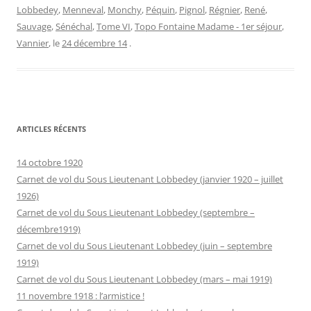
Lobbedey
,
Menneval
,
Monchy
,
Péquin
,
Pignol
,
Régnier
,
René
,
Sauvage
,
Sénéchal
,
Tome VI
,
Topo Fontaine Madame - 1er séjour
,
Vannier
, le
24 décembre 14
.
ARTICLES RÉCENTS
14 octobre 1920
Carnet de vol du Sous Lieutenant Lobbedey (janvier 1920 – juillet
1926)
Carnet de vol du Sous Lieutenant Lobbedey (septembre –
décembre1919)
Carnet de vol du Sous Lieutenant Lobbedey (juin – septembre
1919)
Carnet de vol du Sous Lieutenant Lobbedey (mars – mai 1919)
11 novembre 1918 : l’armistice !