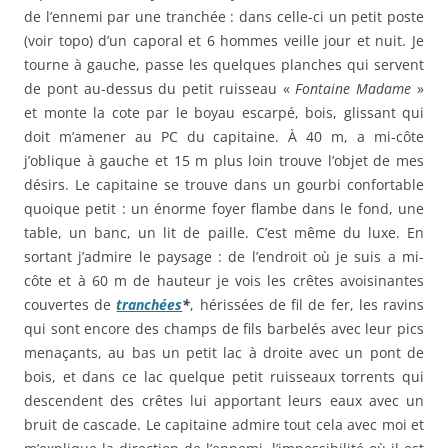
de l’ennemi par une tranchée : dans celle-ci un petit poste
(voir topo) d’un caporal et 6 hommes veille jour et nuit. Je
tourne à gauche, passe les quelques planches qui servent
de pont au-dessus du petit ruisseau «
Fontaine Madame
»
et monte la cote par le boyau escarpé, bois, glissant qui
doit m’amener au PC du capitaine. À 40 m, a mi-côte
j’oblique à gauche et 15 m plus loin trouve l’objet de mes
désirs. Le capitaine se trouve dans un gourbi confortable
quoique petit : un énorme foyer flambe dans le fond, une
table, un banc, un lit de paille. C’est même du luxe. En
sortant j’admire le paysage : de l’endroit où je suis a mi-
côte et à 60 m de hauteur je vois les crêtes avoisinantes
couvertes de
tranchées
*
, hérissées de fil de fer, les ravins
qui sont encore des champs de fils barbelés avec leur pics
menaçants, au bas un petit lac à droite avec un pont de
bois, et dans ce lac quelque petit ruisseaux torrents qui
descendent des crêtes lui apportant leurs eaux avec un
bruit de cascade. Le capitaine admire tout cela avec moi et