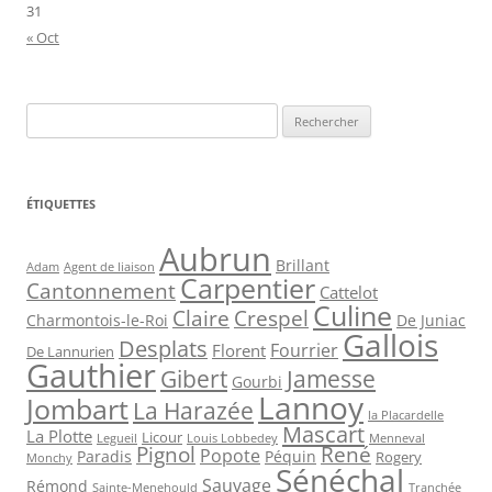
31
« Oct
Rechercher :
ÉTIQUETTES
Aubrun
Brillant
Agent de liaison
Adam
Carpentier
Cantonnement
Cattelot
Culine
Claire
Crespel
De Juniac
Charmontois-le-Roi
Gallois
Desplats
Fourrier
Florent
De Lannurien
Gauthier
Jamesse
Gibert
Gourbi
Lannoy
Jombart
La Harazée
la Placardelle
Mascart
La Plotte
Licour
Louis Lobbedey
Menneval
Legueil
Pignol
René
Popote
Péquin
Paradis
Rogery
Monchy
Sénéchal
Sauvage
Rémond
Sainte-Menehould
Tranchée