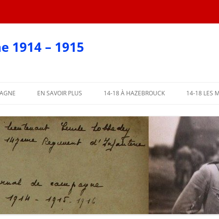
e 1914 – 1915
PAGNE
EN SAVOIR PLUS
14-18 À HAZEBROUCK
14-18 LES 
EN CARTES POSTALES
?
AFFICHES 2018
ARTIE
AFFICHES PAR COMMUNE
ME PARTIE
L’ABBÉ LEMIRE TÉMOIGNE
PARTIE
 PARTIE