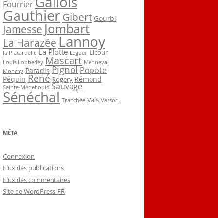
Gallois
Fourrier
Gauthier
Gibert
Gourbi
Jombart
Jamesse
Lannoy
La Harazée
La Plotte
Licour
la Placardelle
Legueil
Mascart
Louis Lobbedey
Menneval
Pignol
Popote
Paradis
Monchy
René
Péquin
Rémond
Rogery
Sauvage
Sainte-Menehould
Sénéchal
Vals
Tranchée
Vasson
MÉTA
Connexion
Flux des publications
Flux des commentaires
Site de WordPress-FR