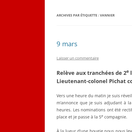
QUELQUES CORRESPON
ARCHIVES PAR ÉTIQUETTE :
VANNIER
LES PLANS D’ÉMILE LOB
CARNET DE VOL (1916-19
9 mars
Laisser un commentaire
e
Relève aux tranchées de 2
l
Lieutenant-colonel Pichat
Vers une heure du matin je suis réveil
m’annonce que je suis adjudant à la
heures. Les nominations ont été rect
e
place et je passe à la 5
compagnie.
À la lueur d’une bougie nous nous lev