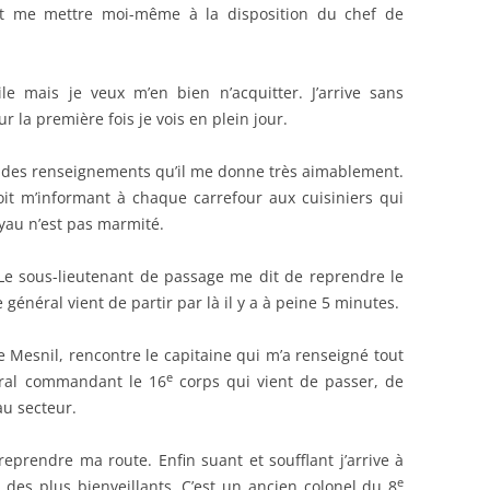
 et me mettre moi-même à la disposition du chef de
le mais je veux m’en bien n’acquitter. J’arrive sans
 la première fois je vois en plein jour.
e des renseignements qu’il me donne très aimablement.
oit m’informant à chaque carrefour aux cuisiniers qui
au n’est pas marmité.
Le sous-lieutenant de passage me dit de reprendre le
e général vient de partir par là il y a à peine 5 minutes.
e Mesnil, rencontre le capitaine qui m’a renseigné tout
e
néral commandant le 16
corps qui vient de passer, de
 au secteur.
eprendre ma route. Enfin suant et soufflant j’arrive à
e
 des plus bienveillants. C’est un ancien colonel du 8