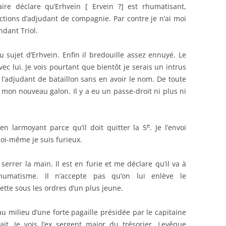
ire déclare qu’Erhvein [ Ervein ?] est rhumatisant,
ctions d’adjudant de compagnie. Par contre je n’ai moi
ndant Triol.
u sujet d’Erhvein. Enfin il bredouille assez ennuyé. Le
 lui. Je vois pourtant que bientôt je serais un intrus
 l’adjudant de bataillon sans en avoir le nom. De toute
é mon nouveau galon. Il y a eu un passe-droit ni plus ni
e
n larmoyant parce qu’il doit quitter la 5
. Je l’envoi
moi-même je suis furieux.
serrer la main. Il est en furie et me déclare qu’il va à
rhumatisme. Il n’accepte pas qu’on lui enlève le
ette sous les ordres d’un plus jeune.
u milieu d’une forte pagaille présidée par le capitaine
fait. Je vois l’ex sergent major du trésorier, Levêque