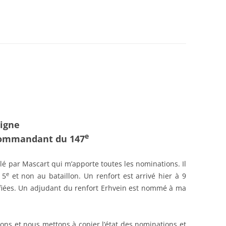
DANCES
BEDEY
21)
igne
e
 commandant du 147
lé par Mascart qui m’apporte toutes les nominations. Il
e
 5
et non au bataillon. Un renfort est arrivé hier à 9
ifiées. Un adjudant du renfort Erhvein est nommé à ma
ons et nous mettons à copier l’état des nominations et