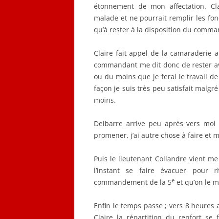
étonnement de mon affectation. Cla
malade et ne pourrait remplir les fon
qu’à rester à la disposition du comma
Claire fait appel de la camaraderie a
commandant me dit donc de rester avec
ou du moins que je ferai le travail de
façon je suis très peu satisfait malgr
moins.
Delbarre arrive peu après vers moi e
promener, j’ai autre chose à faire et 
Puis le lieutenant Collandre vient me 
l’instant se faire évacuer pour 
e
commandement de la 5
et qu’on le m
Enfin le temps passe ; vers 8 heures a
Claire la répartition du renfort se 