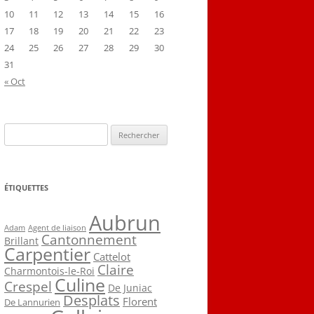
10
11
12
13
14
15
16
17
18
19
20
21
22
23
24
25
26
27
28
29
30
31
« Oct
Rechercher :
ÉTIQUETTES
Aubrun
Agent de liaison
Adam
Cantonnement
Brillant
Carpentier
Cattelot
Claire
Charmontois-le-Roi
Culine
Crespel
De Juniac
Desplats
Florent
De Lannurien