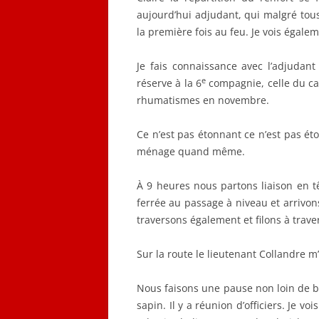
aujourd’hui adjudant, qui malgré tous 
la première fois au feu. Je vois égale
Je fais connaissance avec l’adjudant
e
réserve à la 6
compagnie, celle du ca
rhumatismes en novembre.
Ce n’est pas étonnant ce n’est pas éto
ménage quand même.
À 9 heures nous partons liaison en t
ferrée au passage à niveau et arriv
traversons également et filons à trave
Sur la route le lieutenant Collandre m’a
Nous faisons une pause non loin de ba
sapin. Il y a réunion d’officiers. Je v