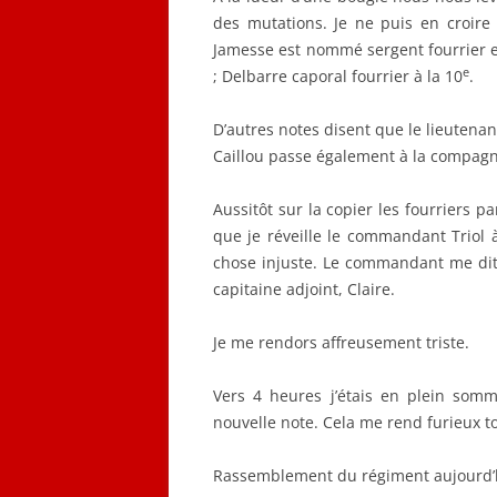
des mutations. Je ne puis en croire
Jamesse est nommé sergent fourrier et
e
; Delbarre caporal fourrier à la 10
.
D’autres notes disent que le lieuten
Caillou passe également à la compagn
Aussitôt sur la copier les fourriers p
que je réveille le commandant Triol à
chose injuste. Le commandant me dit 
capitaine adjoint, Claire.
Je me rendors affreusement triste.
Vers 4 heures j’étais en plein som
nouvelle note. Cela me rend furieux tout
Rassemblement du régiment aujourd’hu