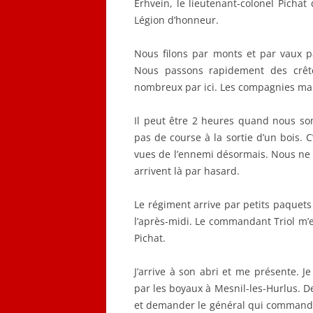
Erhvein, le lieutenant-colonel Pichat 
Légion d’honneur.
Nous filons par monts et par vaux pa
Nous passons rapidement des crête
nombreux par ici. Les compagnies mar
Il peut être 2 heures quand nous s
pas de course à la sortie d’un bois. 
vues de l’ennemi désormais. Nous ne 
arrivent là par hasard.
Le régiment arrive par petits paquets 
l’après-midi. Le commandant Triol m’e
Pichat.
J’arrive à son abri et me présente. J
par les boyaux à Mesnil-les-Hurlus. De
et demander le général qui commande 