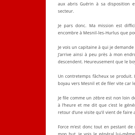
aux abris Guérin à sa disposition
secteur.
Je pars donc. Ma mission est diffici
encombre à Mesnil-les-Hurlus que pour
Je vois un capitaine à qui je demand
J’arrive ainsi à peu près à mon endr
descendent. Heureusement que le boy
Un contretemps fâcheux se produit. 
boyau vers Mesnil et de filer vite car l
Je file comme un zèbre est non loin d
à l’heure et me dit que c’est le gé
retour d’une visite qu’il vient de faire
Force m’est donc tout en pestant de r
mon but. Je vois le général lui-même