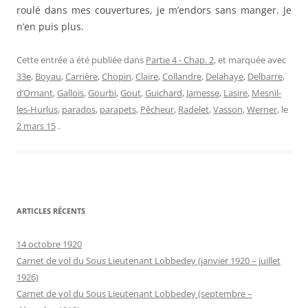
roulé dans mes couvertures, je m’endors sans manger. Je
n’en puis plus.
Cette entrée a été publiée dans
Partie 4 - Chap. 2
, et marquée avec
33e
,
Boyau
,
Carrière
,
Chopin
,
Claire
,
Collandre
,
Delahaye
,
Delbarre
,
d’Ornant
,
Gallois
,
Gourbi
,
Gout
,
Guichard
,
Jamesse
,
Lasire
,
Mesnil-
les-Hurlus
,
parados
,
parapets
,
Pêcheur
,
Radelet
,
Vasson
,
Werner
, le
2 mars 15
.
ARTICLES RÉCENTS
14 octobre 1920
Carnet de vol du Sous Lieutenant Lobbedey (janvier 1920 – juillet
1926)
Carnet de vol du Sous Lieutenant Lobbedey (septembre –