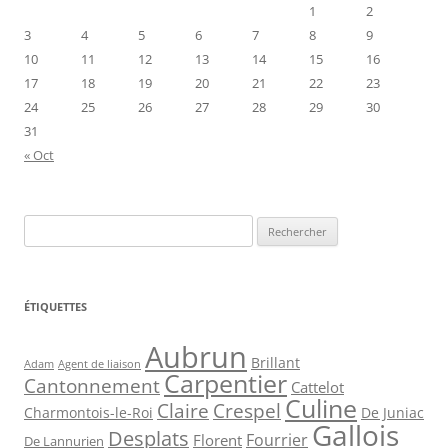
1
2
3
4
5
6
7
8
9
10
11
12
13
14
15
16
17
18
19
20
21
22
23
24
25
26
27
28
29
30
31
« Oct
Rechercher :
ÉTIQUETTES
Aubrun
Brillant
Agent de liaison
Adam
Carpentier
Cantonnement
Cattelot
Culine
Claire
Crespel
De Juniac
Charmontois-le-Roi
Gallois
Desplats
Fourrier
Florent
De Lannurien