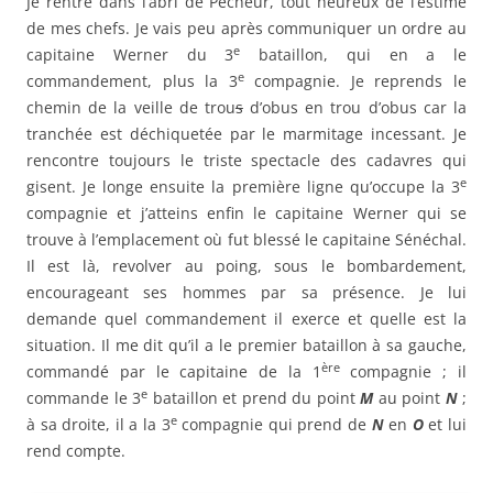
Je rentre dans l’abri de Pêcheur, tout heureux de l’estime
de mes chefs. Je vais peu après communiquer un ordre au
e
capitaine Werner du 3
bataillon, qui en a le
e
commandement, plus la 3
compagnie. Je reprends le
chemin de la veille de trou
s
d’obus en trou d’obus car la
tranchée est déchiquetée par le marmitage incessant. Je
rencontre toujours le triste spectacle des cadavres qui
e
gisent. Je longe ensuite la première ligne qu’occupe la 3
compagnie et j’atteins enfin le capitaine Werner qui se
trouve à l’emplacement où fut blessé le capitaine Sénéchal.
Il est là, revolver au poing, sous le bombardement,
encourageant ses hommes par sa présence. Je lui
demande quel commandement il exerce et quelle est la
situation. Il me dit qu’il a le premier bataillon à sa gauche,
ère
commandé par le capitaine de la 1
compagnie ; il
e
commande le 3
bataillon et prend du point
M
au point
N
;
e
à sa droite, il a la 3
compagnie qui prend de
N
en
O
et lui
rend compte.