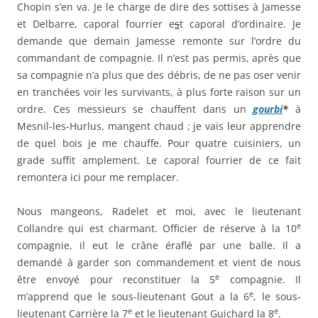
Chopin s’en va. Je le charge de dire des sottises à Jamesse
et Delbarre, caporal fourrier e
s
t caporal d’ordinaire. Je
demande que demain Jamesse remonte sur l’ordre du
commandant de compagnie. Il n’est pas permis, après que
sa compagnie n’a plus que des débris, de ne pas oser venir
en tranchées voir les survivants, à plus forte raison sur un
ordre. Ces messieurs se chauffent dans un
gourbi
*
à
Mesnil-les-Hurlus, mangent chaud ; je vais leur apprendre
de quel bois je me chauffe. Pour quatre cuisiniers, un
grade suffit amplement. Le caporal fourrier de ce fait
remontera ici pour me remplacer.
Nous mangeons, Radelet et moi, avec le lieutenant
e
Collandre qui est charmant. Officier de réserve à la 10
compagnie, il eut le crâne éraflé par une balle. Il a
demandé à garder son commandement et vient de nous
e
être envoyé pour reconstituer la 5
compagnie. Il
e
m’apprend que le sous-lieutenant Gout a la 6
, le sous-
e
e
lieutenant Carrière la 7
et le lieutenant Guichard la 8
.