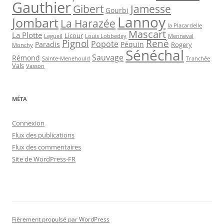
Gauthier
Jamesse
Gibert
Gourbi
Lannoy
Jombart
La Harazée
la Placardelle
Mascart
La Plotte
Licour
Louis Lobbedey
Menneval
Legueil
Pignol
René
Popote
Péquin
Paradis
Rogery
Monchy
Sénéchal
Sauvage
Rémond
Sainte-Menehould
Tranchée
Vals
Vasson
MÉTA
Connexion
Flux des publications
Flux des commentaires
Site de WordPress-FR
Fièrement propulsé par WordPress